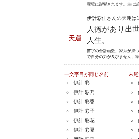
環境に影響されます。主に誕
伊計彩佳さんの天運は1
人徳があり出
天運
人生。
苗字の合計画数。家系が持
で自分の力が及びません。
一文字目が同じ名前
末尾
伊計 彩
伊計 彩乃
伊計 彩香
伊計 彩子
伊計 彩花
伊計 彩夏