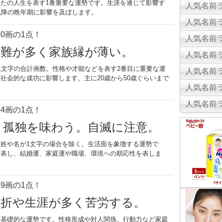
たの人生を表す1番重要な運勢です。生涯を通じて影響す
人気名前ラ
以降の晩年期に影響を及ぼします。
人気名前ラ
0画の1点！
人気名前ラ
災難が多く家族縁が薄い。
人気名前ラ
1文字の合計画数。性格や才能などを表す2番目に重要な運
人気名前ラ
社会的な成功に影響します。主に20歳から50歳ぐらいまで
人気名前ラ
。
人気名前ラ
4画の1点！
く孤独を味わう。自滅に注意。
姓や名が1文字の場合を除く。生活面を象徴する運勢で
を表し、結婚運、家庭運や職場、環境への順応性を表しま
9画の1点！
挫折や生涯が多く苦労する。
す基礎的な運勢です。性格形成や対人関係、行動力など家庭