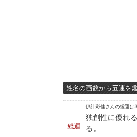
姓名の画数から五運を
伊計彩佳さんの総運は3
独創性に優れ
総運
る。