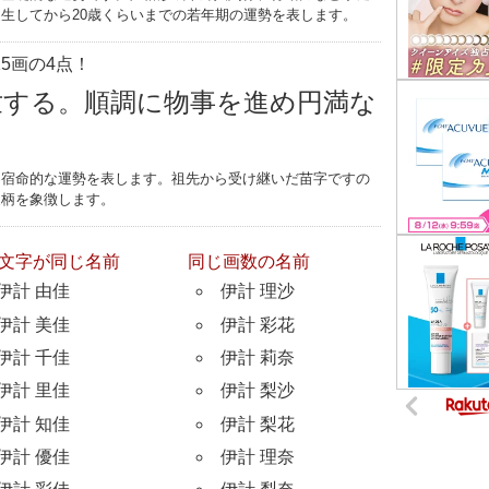
生してから20歳くらいまでの若年期の運勢を表します。
5画の4点！
世する。順調に物事を進め円満な
つ宿命的な運勢を表します。祖先から受け継いだ苗字ですの
家柄を象徴します。
文字が同じ名前
同じ画数の名前
伊計 由佳
伊計 理沙
伊計 美佳
伊計 彩花
伊計 千佳
伊計 莉奈
伊計 里佳
伊計 梨沙
伊計 知佳
伊計 梨花
伊計 優佳
伊計 理奈