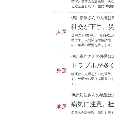
苗字と名前の合計画数。あな
る総合運となり、主に50歳
伊計彩佳さんの人運は2
社交が下手。
人運
苗字の下1文字と、名前の上
勢です。人間関係や協調性、
の中年期の運勢を表します
伊計彩佳さんの外運は1
トラブルが多
外運
総運から人運を引いた画数。
す。外部から受ける影響力
す。
伊計彩佳さんの地運は1
病気に注意。
地運
名前の合計画数。個性を表