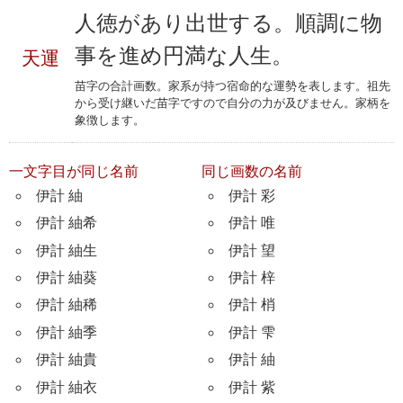
人徳があり出世する。順調に物
事を進め円満な人生。
天運
苗字の合計画数。家系が持つ宿命的な運勢を表します。祖先
から受け継いだ苗字ですので自分の力が及びません。家柄を
象徴します。
一文字目が同じ名前
同じ画数の名前
伊計 紬
伊計 彩
伊計 紬希
伊計 唯
伊計 紬生
伊計 望
伊計 紬葵
伊計 梓
伊計 紬稀
伊計 梢
伊計 紬季
伊計 雫
伊計 紬貴
伊計 紬
伊計 紬衣
伊計 紫