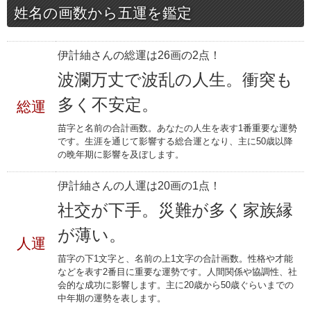
姓名の画数から五運を鑑定
伊計紬さんの総運は26画の2点！
波瀾万丈で波乱の人生。衝突も
多く不安定。
総運
苗字と名前の合計画数。あなたの人生を表す1番重要な運勢
です。生涯を通じて影響する総合運となり、主に50歳以降
の晩年期に影響を及ぼします。
伊計紬さんの人運は20画の1点！
社交が下手。災難が多く家族縁
が薄い。
人運
苗字の下1文字と、名前の上1文字の合計画数。性格や才能
などを表す2番目に重要な運勢です。人間関係や協調性、社
会的な成功に影響します。主に20歳から50歳ぐらいまでの
中年期の運勢を表します。