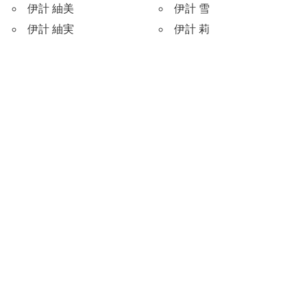
伊計 紬美
伊計 雪
伊計 紬実
伊計 莉