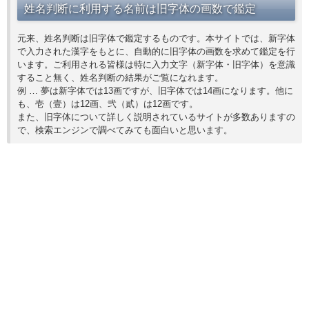
姓名判断に利用する名前は旧字体の画数で鑑定
元来、姓名判断は旧字体で鑑定するものです。本サイトでは、新字体
で入力された漢字をもとに、自動的に旧字体の画数を求めて鑑定を行
います。ご利用される皆様は特に入力文字（新字体・旧字体）を意識
すること無く、姓名判断の結果がご覧になれます。
例 … 夢は新字体では13画ですが、旧字体では14画になります。他に
も、壱（壹）は12画、弐（貳）は12画です。
また、旧字体について詳しく説明されているサイトが多数ありますの
で、検索エンジンで調べてみても面白いと思います。