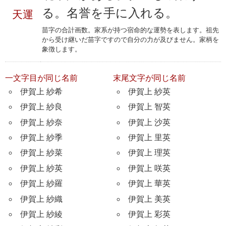
る。名誉を手に入れる。
天運
苗字の合計画数。家系が持つ宿命的な運勢を表します。祖先
から受け継いだ苗字ですので自分の力が及びません。家柄を
象徴します。
一文字目が同じ名前
末尾文字が同じ名前
伊賀上 紗希
伊賀上 紗英
伊賀上 紗良
伊賀上 智英
伊賀上 紗奈
伊賀上 沙英
伊賀上 紗季
伊賀上 里英
伊賀上 紗菜
伊賀上 理英
伊賀上 紗英
伊賀上 咲英
伊賀上 紗羅
伊賀上 華英
伊賀上 紗織
伊賀上 美英
伊賀上 紗綾
伊賀上 彩英