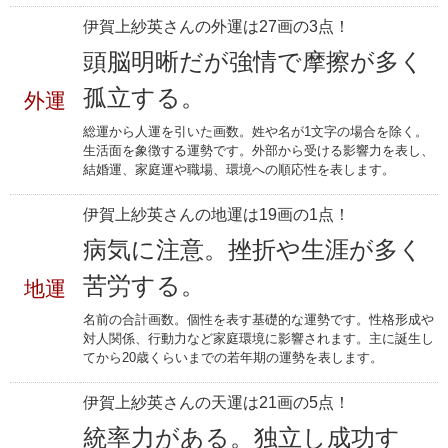
伊賀上紗英さんの外運は27画の3点！
頭脳明晰だが強情で摩擦が多く
孤立する。
外運
総運から人運を引いた画数。姓や名が1文字の場合を除く。
生活面を象徴する運勢です。外部から受ける影響力を表し、
結婚運、家庭運や職場、環境への順応性を表します。
伊賀上紗英さんの地運は19画の1点！
病気に注意。挫折や生涯が多く
苦労する。
地運
名前の合計画数。個性を表す基礎的な運勢です。性格形成や
対人関係、行動力など家庭環境に影響されます。主に誕生し
てから20歳くらいまでの若年期の運勢を表します。
伊賀上紗英さんの天運は21画の5点！
統率力がある。独立し成功す