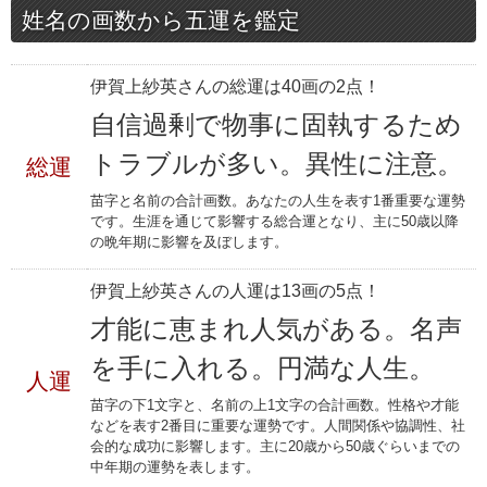
姓名の画数から五運を鑑定
伊賀上紗英さんの総運は40画の2点！
自信過剰で物事に固執するため
トラブルが多い。異性に注意。
総運
苗字と名前の合計画数。あなたの人生を表す1番重要な運勢
です。生涯を通じて影響する総合運となり、主に50歳以降
の晩年期に影響を及ぼします。
伊賀上紗英さんの人運は13画の5点！
才能に恵まれ人気がある。名声
を手に入れる。円満な人生。
人運
苗字の下1文字と、名前の上1文字の合計画数。性格や才能
などを表す2番目に重要な運勢です。人間関係や協調性、社
会的な成功に影響します。主に20歳から50歳ぐらいまでの
中年期の運勢を表します。