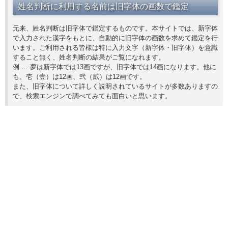
姓名判断に利用する名前は旧字体の画数で鑑定
元来、姓名判断は旧字体で鑑定するものです。本サイトでは、新字体
で入力された漢字をもとに、自動的に旧字体の画数を求めて鑑定を行
います。ご利用される皆様は特に入力文字（新字体・旧字体）を意識
すること無く、姓名判断の結果がご覧になれます。
例 … 夢は新字体では13画ですが、旧字体では14画になります。他に
も、壱（壹）は12画、弐（貳）は12画です。
また、旧字体について詳しく説明されているサイトが多数ありますの
で、検索エンジンで調べてみても面白いと思います。