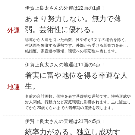
伊賀上良太さんの外運は22画の1点！
あまり努力しない。無力で薄
弱。芸術性に優れる。
外運
総運から人運を引いた画数。姓や名が1文字の場合を除く。
生活面を象徴する運勢です。外部から受ける影響力を表し、
結婚運、家庭運や職場、環境への順応性を表します。
伊賀上良太さんの地運は11画の4点！
着実に富や地位を得る幸運な人
生。
地運
名前の合計画数。個性を表す基礎的な運勢です。性格形成や
対人関係、行動力など家庭環境に影響されます。主に誕生し
てから20歳くらいまでの若年期の運勢を表します。
伊賀上良太さんの天運は21画の5点！
統率力がある。独立し成功す