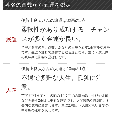
姓名の画数から五運を鑑定
伊賀上良太さんの総運は32画の5点！
柔軟性があり成功する。チャン
スが多く金運が良い。
総運
苗字と名前の合計画数。あなたの人生を表す1番重要な運勢
です。生涯を通じて影響する総合運となり、主に50歳以降
の晩年期に影響を及ぼします。
伊賀上良太さんの人運は10画の1点！
不遇で多難な人生。孤独に注
意。
人運
苗字の下1文字と、名前の上1文字の合計画数。性格や才能
などを表す2番目に重要な運勢です。人間関係や協調性、社
会的な成功に影響します。主に20歳から50歳ぐらいまでの
中年期の運勢を表します。