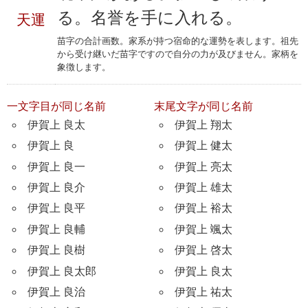
る。名誉を手に入れる。
天運
苗字の合計画数。家系が持つ宿命的な運勢を表します。祖先
から受け継いだ苗字ですので自分の力が及びません。家柄を
象徴します。
一文字目が同じ名前
末尾文字が同じ名前
伊賀上 良太
伊賀上 翔太
伊賀上 良
伊賀上 健太
伊賀上 良一
伊賀上 亮太
伊賀上 良介
伊賀上 雄太
伊賀上 良平
伊賀上 裕太
伊賀上 良輔
伊賀上 颯太
伊賀上 良樹
伊賀上 啓太
伊賀上 良太郎
伊賀上 良太
伊賀上 良治
伊賀上 祐太