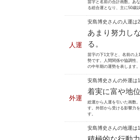
苗字と名前の合計画数。あな
る総合運となり、主に50歳
安島博史さんの人運は2
あまり努力し
る。
人運
苗字の下1文字と、名前の上
勢です。人間関係や協調性、
の中年期の運勢を表します
安島博史さんの外運は1
着実に富や地
外運
総運から人運を引いた画数。
す。外部から受ける影響力
す。
安島博史さんの地運は1
積極的な行動