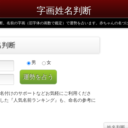
字画姓名判断
断。名前の字画（旧字体の画数で鑑定）で運勢を占います。赤ちゃんの名づ
名判断
男
女
名付けのサポートなどお気軽にご利用くださ
した『人気名前ランキング』も、命名の参考に
姓名判断