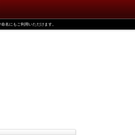
け命名にもご利用いただけます。