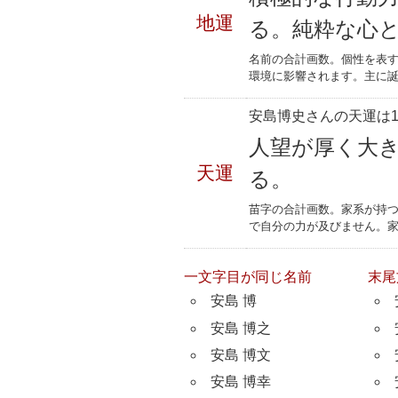
地運
る。純粋な心
名前の合計画数。個性を表
環境に影響されます。主に誕
安島博史さんの天運は1
人望が厚く大
天運
る。
苗字の合計画数。家系が持
で自分の力が及びません。
一文字目が同じ名前
末尾
安島 博
安島 博之
安島 博文
安島 博幸