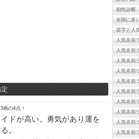
相性診断
全国に多
苗字と人気
人気名前ラ
人気名前ラ
人気名前ラ
人気名前ラ
人気名前ラ
鑑定
人気名前ラ
人気名前ラ
3画の4点！
人気名前ラ
ライドが高い。勇気があり運を
人気名前ラ
する。
人気名前ラ