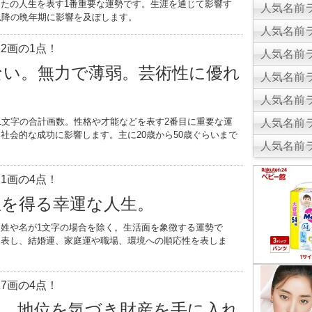
たの人生を表す1番重要な運勢です。生涯を通じて影響す
人気名前ラ
以降の晩年期に影響を及ぼします。
人気名前ラ
2画の1点！
人気名前ラ
ない。無力で薄弱。芸術性に優れ
人気名前ラ
人気名前ラ
1文字の合計画数。性格や才能などを表す2番目に重要な運
人気名前ラ
社会的な成功に影響します。主に20歳から50歳ぐらいまで
人気名前ラ
。
1画の4点！
位を得る幸運な人生。
姓や名が1文字の場合を除く。生活面を象徴する運勢で
を表し、結婚運、家庭運や職場、環境への順応性を表しま
7画の4点！
力。地位を気づき財産を手に入れ