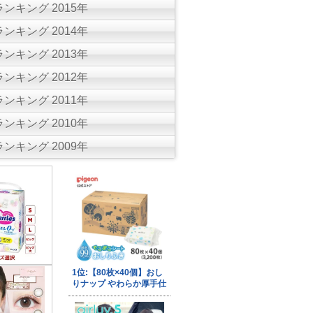
ンキング 2015年
ンキング 2014年
ンキング 2013年
ンキング 2012年
ンキング 2011年
ンキング 2010年
ンキング 2009年