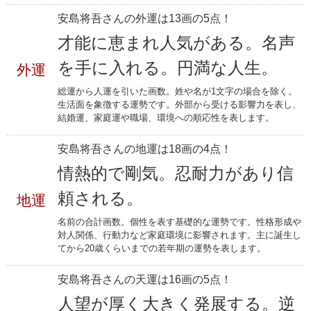
安島将吾さんの外運は13画の5点！
才能に恵まれ人気がある。名声
を手に入れる。円満な人生。
外運
総運から人運を引いた画数。姓や名が1文字の場合を除く。
生活面を象徴する運勢です。外部から受ける影響力を表し、
結婚運、家庭運や職場、環境への順応性を表します。
安島将吾さんの地運は18画の4点！
情熱的で剛気。忍耐力があり信
頼される。
地運
名前の合計画数。個性を表す基礎的な運勢です。性格形成や
対人関係、行動力など家庭環境に影響されます。主に誕生し
てから20歳くらいまでの若年期の運勢を表します。
安島将吾さんの天運は16画の5点！
人望が厚く大きく発展する。逆