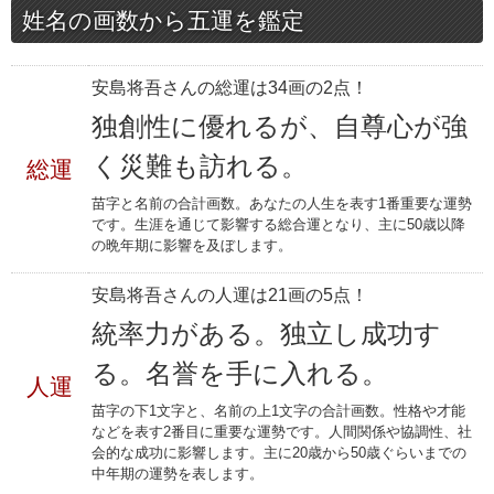
姓名の画数から五運を鑑定
安島将吾さんの総運は34画の2点！
独創性に優れるが、自尊心が強
く災難も訪れる。
総運
苗字と名前の合計画数。あなたの人生を表す1番重要な運勢
です。生涯を通じて影響する総合運となり、主に50歳以降
の晩年期に影響を及ぼします。
安島将吾さんの人運は21画の5点！
統率力がある。独立し成功す
る。名誉を手に入れる。
人運
苗字の下1文字と、名前の上1文字の合計画数。性格や才能
などを表す2番目に重要な運勢です。人間関係や協調性、社
会的な成功に影響します。主に20歳から50歳ぐらいまでの
中年期の運勢を表します。