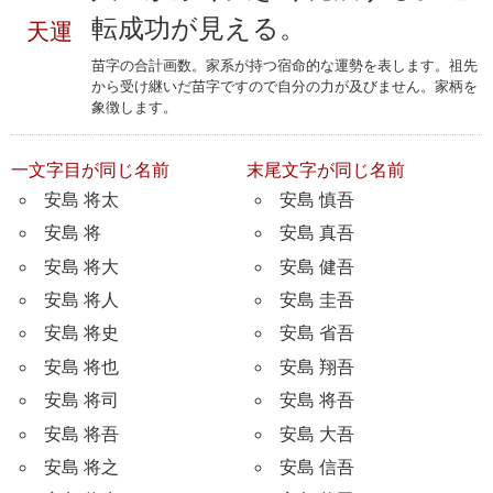
転成功が見える。
天運
苗字の合計画数。家系が持つ宿命的な運勢を表します。祖先
から受け継いだ苗字ですので自分の力が及びません。家柄を
象徴します。
一文字目が同じ名前
末尾文字が同じ名前
安島 将太
安島 慎吾
安島 将
安島 真吾
安島 将大
安島 健吾
安島 将人
安島 圭吾
安島 将史
安島 省吾
安島 将也
安島 翔吾
安島 将司
安島 将吾
安島 将吾
安島 大吾
安島 将之
安島 信吾