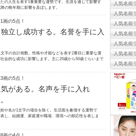
たの人生を表す1番重要な運勢です。生涯を通じて影響す
人気名前ラ
以降の晩年期に影響を及ぼします。
人気名前ラ
1画の5点！
人気名前ラ
。独立し成功する。名誉を手に入
人気名前ラ
人気名前ラ
1文字の合計画数。性格や才能などを表す2番目に重要な運
人気名前ラ
社会的な成功に影響します。主に20歳から50歳ぐらいまで
人気名前ラ
。
3画の5点！
人気がある。名声を手に入れ
生。
姓や名が1文字の場合を除く。生活面を象徴する運勢で
を表し、結婚運、家庭運や職場、環境への順応性を表しま
8画の4点！