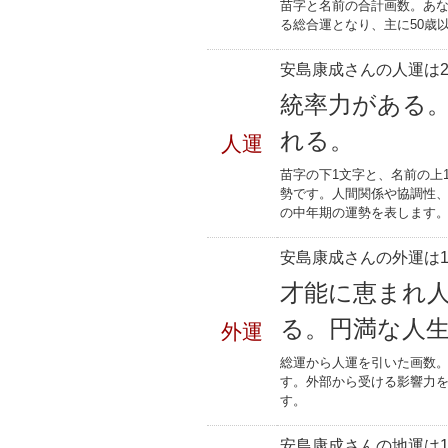
苗字と名前の合計画数。あな
る総合運となり、主に50歳
安島康成さんの人運は2
統率力がある
れる。
人運
苗字の下1文字と、名前の上
勢です。人間関係や協調性、
の中年期の運勢を表します
安島康成さんの外運は1
才能に恵まれ
る。円満な人
外運
総運から人運を引いた画数。
す。外部から受ける影響力
す。
安島康成さんの地運は1