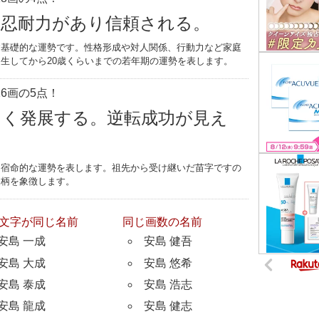
。忍耐力があり信頼される。
す基礎的な運勢です。性格形成や対人関係、行動力など家庭
生してから20歳くらいまでの若年期の運勢を表します。
6画の5点！
きく発展する。逆転成功が見え
つ宿命的な運勢を表します。祖先から受け継いだ苗字ですの
家柄を象徴します。
文字が同じ名前
同じ画数の名前
安島 一成
安島 健吾
安島 大成
安島 悠希
安島 泰成
安島 浩志
安島 龍成
安島 健志