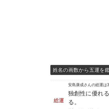
姓名の画数から五運を
安島康成さんの総運は3
独創性に優れ
総運
る。