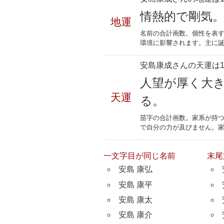
情熱的で剛気
地運
名前の合計画数。個性を表
環境に影響されます。主に誕
安島康成さんの天運は1
人望が厚く大
天運
る。
苗字の合計画数。家系が持
で自分の力が及びません。
一文字目が同じ名前
末尾
安島 康弘
安島 康平
安島 康太
安島 康介