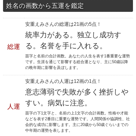
姓名の画数から五運を鑑定
安重えみさんの総運は21画の5点！
統率力がある。独立し成功す
る。名誉を手に入れる。
総運
苗字と名前の合計画数。あなたの人生を表す1番重要な運勢
です。生涯を通じて影響する総合運となり、主に50歳以降
の晩年期に影響を及ぼします。
安重えみさんの人運は12画の1点！
意志薄弱で失敗が多く挫折しや
すい。病気に注意。
人運
苗字の下1文字と、名前の上1文字の合計画数。性格や才能
などを表す2番目に重要な運勢です。人間関係や協調性、社
会的な成功に影響します。主に20歳から50歳ぐらいまでの
中年期の運勢を表します。