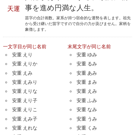
事を進め円満な人生。
天運
苗字の合計画数。家系が持つ宿命的な運勢を表します。祖先
から受け継いだ苗字ですので自分の力が及びません。家柄を
象徴します。
一文字目が同じ名前
末尾文字が同じ名前
安重 えり
安重 ゆみ
安重 えりか
安重 るみ
安重 えみ
安重 あみ
安重 えみり
安重 まみ
安重 えりな
安重 えみ
安重 えり子
安重 ふみ
安重 えりこ
安重 なみ
安重 えみ子
安重 うみ
安重 えれな
安重 くみ