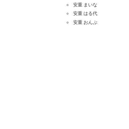
安重 まいな
安重 はる代
安重 おんぷ