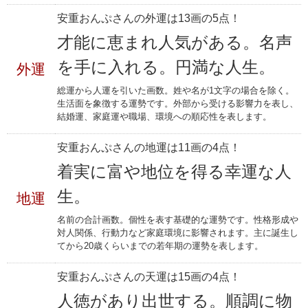
安重おんぷさんの外運は13画の5点！
才能に恵まれ人気がある。名声
を手に入れる。円満な人生。
外運
総運から人運を引いた画数。姓や名が1文字の場合を除く。
生活面を象徴する運勢です。外部から受ける影響力を表し、
結婚運、家庭運や職場、環境への順応性を表します。
安重おんぷさんの地運は11画の4点！
着実に富や地位を得る幸運な人
生。
地運
名前の合計画数。個性を表す基礎的な運勢です。性格形成や
対人関係、行動力など家庭環境に影響されます。主に誕生し
てから20歳くらいまでの若年期の運勢を表します。
安重おんぷさんの天運は15画の4点！
人徳があり出世する。順調に物