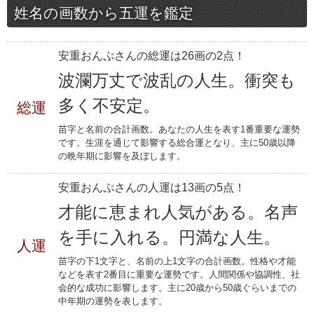
姓名の画数から五運を鑑定
安重おんぷさんの総運は26画の2点！
波瀾万丈で波乱の人生。衝突も
多く不安定。
総運
苗字と名前の合計画数。あなたの人生を表す1番重要な運勢
です。生涯を通じて影響する総合運となり、主に50歳以降
の晩年期に影響を及ぼします。
安重おんぷさんの人運は13画の5点！
才能に恵まれ人気がある。名声
を手に入れる。円満な人生。
人運
苗字の下1文字と、名前の上1文字の合計画数。性格や才能
などを表す2番目に重要な運勢です。人間関係や協調性、社
会的な成功に影響します。主に20歳から50歳ぐらいまでの
中年期の運勢を表します。