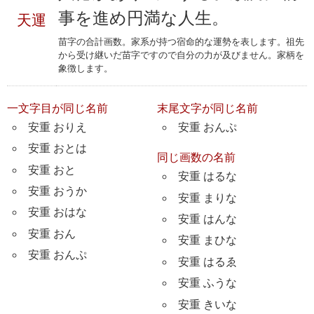
事を進め円満な人生。
天運
苗字の合計画数。家系が持つ宿命的な運勢を表します。祖先
から受け継いだ苗字ですので自分の力が及びません。家柄を
象徴します。
一文字目が同じ名前
末尾文字が同じ名前
安重 おりえ
安重 おんぷ
安重 おとは
同じ画数の名前
安重 おと
安重 はるな
安重 おうか
安重 まりな
安重 おはな
安重 はんな
安重 おん
安重 まひな
安重 おんぷ
安重 はるゑ
安重 ふうな
安重 きいな