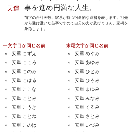
事を進め円満な人生。
天運
苗字の合計画数。家系が持つ宿命的な運勢を表します。祖先
から受け継いだ苗字ですので自分の力が及びません。家柄を
象徴します。
一文字目が同じ名前
末尾文字が同じ名前
安重 こずえ
安重 めぐみ
安重 こころ
安重 あゆみ
安重 このみ
安重 ひとみ
安重 こはる
安重 ひろみ
安重 ここな
安重 まゆみ
安重 ことみ
安重 みなみ
安重 こうき
安重 くるみ
安重 ことね
安重 さとみ
安重 このは
安重 いづみ