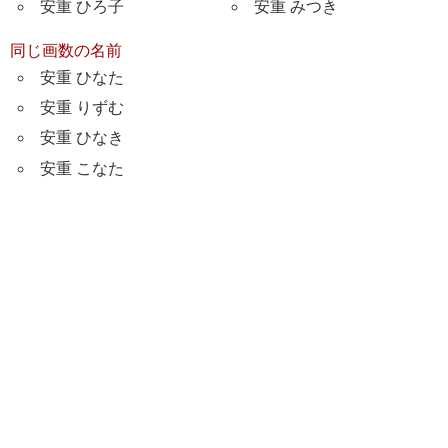
安重 ひろ子
安重 みつき
同じ画数の名前
安重 ひなた
安重 りずむ
安重 ひなき
安重 こなた