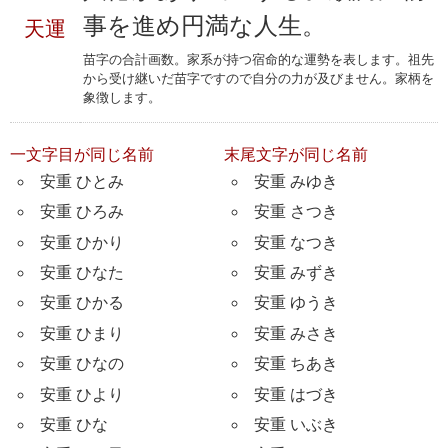
事を進め円満な人生。
天運
苗字の合計画数。家系が持つ宿命的な運勢を表します。祖先
から受け継いだ苗字ですので自分の力が及びません。家柄を
象徴します。
一文字目が同じ名前
末尾文字が同じ名前
安重 ひとみ
安重 みゆき
安重 ひろみ
安重 さつき
安重 ひかり
安重 なつき
安重 ひなた
安重 みずき
安重 ひかる
安重 ゆうき
安重 ひまり
安重 みさき
安重 ひなの
安重 ちあき
安重 ひより
安重 はづき
安重 ひな
安重 いぶき