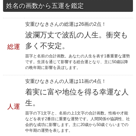
姓名の画数から五運を鑑定
安重ひなきさんの総運は26画の2点！
波瀾万丈で波乱の人生。衝突も
多く不安定。
総運
苗字と名前の合計画数。あなたの人生を表す1番重要な運勢
です。生涯を通じて影響する総合運となり、主に50歳以降
の晩年期に影響を及ぼします。
安重ひなきさんの人運は11画の4点！
着実に富や地位を得る幸運な人
生。
人運
苗字の下1文字と、名前の上1文字の合計画数。性格や才能
などを表す2番目に重要な運勢です。人間関係や協調性、社
会的な成功に影響します。主に20歳から50歳ぐらいまでの
中年期の運勢を表します。