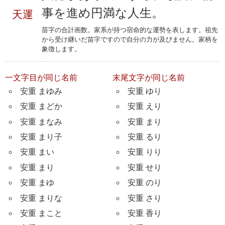
事を進め円満な人生。
天運
苗字の合計画数。家系が持つ宿命的な運勢を表します。祖先
から受け継いだ苗字ですので自分の力が及びません。家柄を
象徴します。
一文字目が同じ名前
末尾文字が同じ名前
安重 まゆみ
安重 ゆり
安重 まどか
安重 えり
安重 まなみ
安重 まり
安重 まり子
安重 るり
安重 まい
安重 りり
安重 まり
安重 せり
安重 まゆ
安重 のり
安重 まりな
安重 さり
安重 まこと
安重 香り