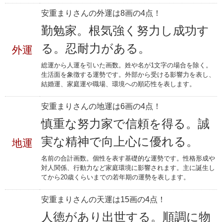
安重まりさんの外運は8画の4点！
勤勉家。根気強く努力し成功す
る。忍耐力がある。
外運
総運から人運を引いた画数。姓や名が1文字の場合を除く。
生活面を象徴する運勢です。外部から受ける影響力を表し、
結婚運、家庭運や職場、環境への順応性を表します。
安重まりさんの地運は6画の4点！
慎重な努力家で信頼を得る。誠
実な精神で向上心に優れる。
地運
名前の合計画数。個性を表す基礎的な運勢です。性格形成や
対人関係、行動力など家庭環境に影響されます。主に誕生し
てから20歳くらいまでの若年期の運勢を表します。
安重まりさんの天運は15画の4点！
人徳があり出世する。順調に物