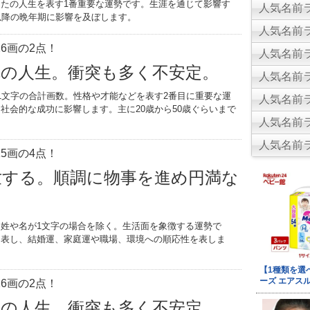
たの人生を表す1番重要な運勢です。生涯を通じて影響す
人気名前ラ
以降の晩年期に影響を及ぼします。
人気名前ラ
6画の2点！
人気名前ラ
乱の人生。衝突も多く不安定。
人気名前ラ
1文字の合計画数。性格や才能などを表す2番目に重要な運
人気名前ラ
社会的な成功に影響します。主に20歳から50歳ぐらいまで
人気名前ラ
。
人気名前ラ
5画の4点！
世する。順調に物事を進め円満な
姓や名が1文字の場合を除く。生活面を象徴する運勢で
を表し、結婚運、家庭運や職場、環境への順応性を表しま
6画の2点！
乱の人生。衝突も多く不安定。