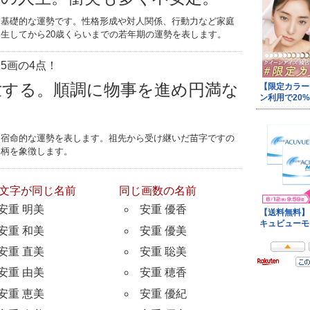
す基礎的な運勢です。性格形成や対人関係、行動力など家庭
生してから20歳くらいまでの若年期の運勢を表します。
5画の4点！
世する。順調に物事を進め円満な
つ宿命的な運勢を表します。祖先から受け継いだ苗字ですの
家柄を象徴します。
文字が同じ名前
同じ画数の名前
安重 明美
安重 優香
安重 和美
安重 優美
安重 直美
安重 聡美
安重 由美
安重 穂香
安重 恵美
安重 優紀