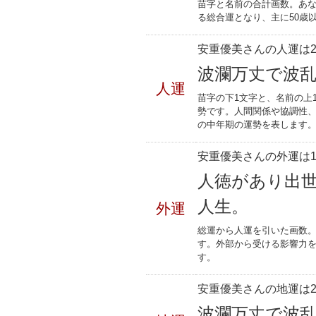
苗字と名前の合計画数。あな
る総合運となり、主に50歳
安重優美さんの人運は2
波瀾万丈で波
人運
苗字の下1文字と、名前の上
勢です。人間関係や協調性、
の中年期の運勢を表します
安重優美さんの外運は1
人徳があり出
人生。
外運
総運から人運を引いた画数。
す。外部から受ける影響力
す。
安重優美さんの地運は2
波瀾万丈で波