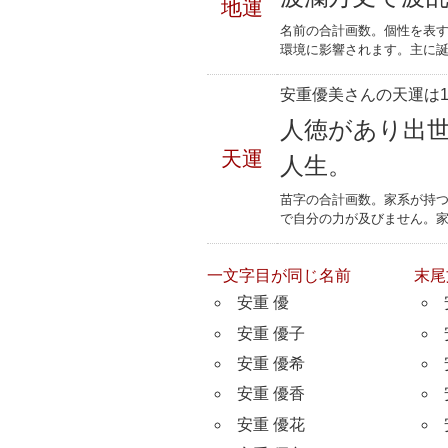
地運
名前の合計画数。個性を表
環境に影響されます。主に誕
安重優美さんの天運は1
人徳があり出
天運
人生。
苗字の合計画数。家系が持
で自分の力が及びません。
一文字目が同じ名前
末尾
安重 優
安重 優子
安重 優希
安重 優香
安重 優花