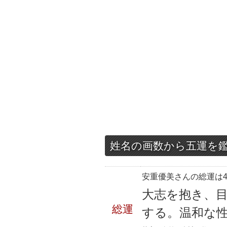
姓名の画数から五運を
安重優美さんの総運は4
大志を抱き、
総運
する。温和な