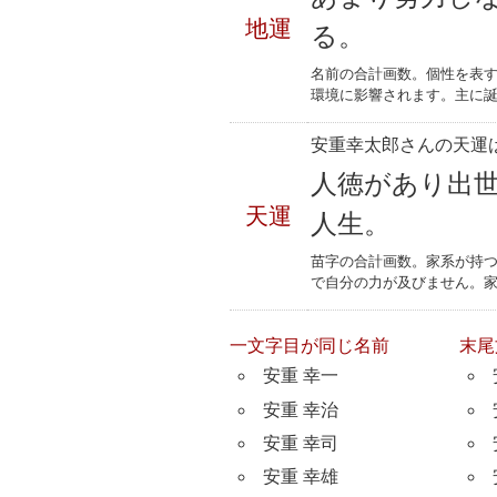
地運
る。
名前の合計画数。個性を表
環境に影響されます。主に誕
安重幸太郎さんの天運は
人徳があり出
天運
人生。
苗字の合計画数。家系が持
で自分の力が及びません。
一文字目が同じ名前
末尾
安重 幸一
安重 幸治
安重 幸司
安重 幸雄