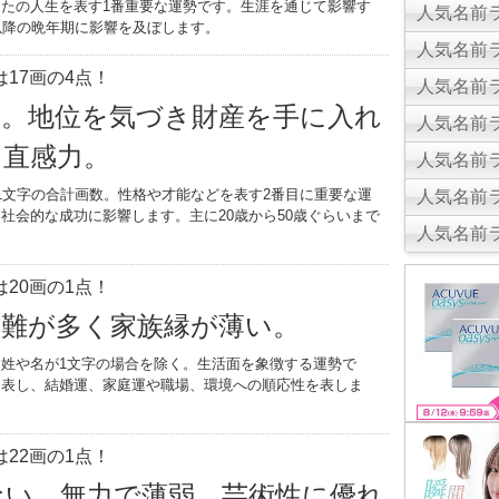
たの人生を表す1番重要な運勢です。生涯を通じて影響す
人気名前ラ
以降の晩年期に影響を及ぼします。
人気名前ラ
17画の4点！
人気名前ラ
力。地位を気づき財産を手に入れ
人気名前ラ
と直感力。
人気名前ラ
1文字の合計画数。性格や才能などを表す2番目に重要な運
人気名前ラ
社会的な成功に影響します。主に20歳から50歳ぐらいまで
人気名前ラ
。
20画の1点！
災難が多く家族縁が薄い。
姓や名が1文字の場合を除く。生活面を象徴する運勢で
を表し、結婚運、家庭運や職場、環境への順応性を表しま
22画の1点！
ない。無力で薄弱。芸術性に優れ