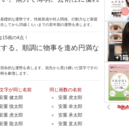
す基礎的な運勢です。性格形成や対人関係、行動力など家庭
生してから20歳くらいまでの若年期の運勢を表します。
15画の4点！
世する。順調に物事を進め円満な
つ宿命的な運勢を表します。祖先から受け継いだ苗字ですの
家柄を象徴します。
文字が同じ名前
同じ画数の名前
安重 健太郎
安重 虎太郎
安重 慎太郎
安重 幸太郎
安重 虎太郎
安重 承太郎
安重 龍太郎
安重 直太郎