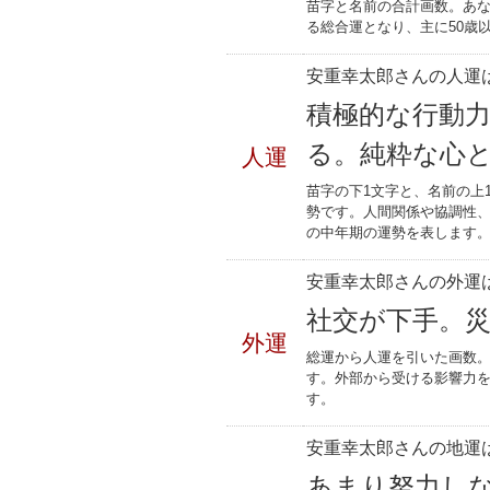
苗字と名前の合計画数。あな
る総合運となり、主に50歳
安重幸太郎さんの人運は
積極的な行動
る。純粋な心
人運
苗字の下1文字と、名前の上
勢です。人間関係や協調性、
の中年期の運勢を表します
安重幸太郎さんの外運は
社交が下手。
外運
総運から人運を引いた画数。
す。外部から受ける影響力
す。
安重幸太郎さんの地運は
あまり努力し