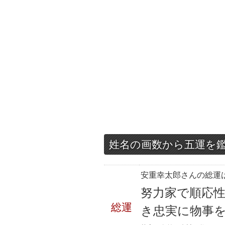
姓名の画数から五運を
安重幸太郎さんの総運は
努力家で順応
総運
き忠実に物事