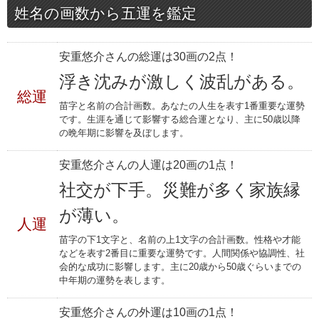
姓名の画数から五運を鑑定
安重悠介さんの総運は30画の2点！
浮き沈みが激しく波乱がある。
総運
苗字と名前の合計画数。あなたの人生を表す1番重要な運勢
です。生涯を通じて影響する総合運となり、主に50歳以降
の晩年期に影響を及ぼします。
安重悠介さんの人運は20画の1点！
社交が下手。災難が多く家族縁
が薄い。
人運
苗字の下1文字と、名前の上1文字の合計画数。性格や才能
などを表す2番目に重要な運勢です。人間関係や協調性、社
会的な成功に影響します。主に20歳から50歳ぐらいまでの
中年期の運勢を表します。
安重悠介さんの外運は10画の1点！