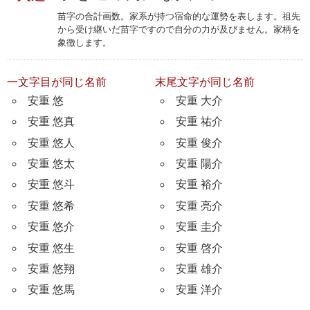
苗字の合計画数。家系が持つ宿命的な運勢を表します。祖先
から受け継いだ苗字ですので自分の力が及びません。家柄を
象徴します。
一文字目が同じ名前
末尾文字が同じ名前
安重 悠
安重 大介
安重 悠真
安重 祐介
安重 悠人
安重 俊介
安重 悠太
安重 陽介
安重 悠斗
安重 裕介
安重 悠希
安重 亮介
安重 悠介
安重 圭介
安重 悠生
安重 啓介
安重 悠翔
安重 雄介
安重 悠馬
安重 洋介