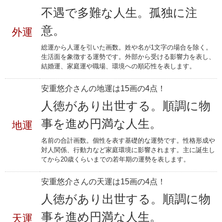
不遇で多難な人生。孤独に注
意。
外運
総運から人運を引いた画数。姓や名が1文字の場合を除く。
生活面を象徴する運勢です。外部から受ける影響力を表し、
結婚運、家庭運や職場、環境への順応性を表します。
安重悠介さんの地運は15画の4点！
人徳があり出世する。順調に物
事を進め円満な人生。
地運
名前の合計画数。個性を表す基礎的な運勢です。性格形成や
対人関係、行動力など家庭環境に影響されます。主に誕生し
てから20歳くらいまでの若年期の運勢を表します。
安重悠介さんの天運は15画の4点！
人徳があり出世する。順調に物
事を進め円満な人生。
天運