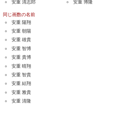
安重 清志郎
安重 博隆
同じ画数の名前
安重 陽翔
安重 朝陽
安重 雄貴
安重 智博
安重 貴博
安重 晴翔
安重 智貴
安重 結翔
安重 雅貴
安重 清隆