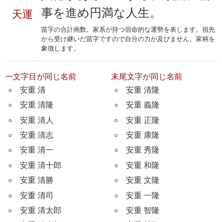
事を進め円満な人生。
天運
苗字の合計画数。家系が持つ宿命的な運勢を表します。祖先
から受け継いだ苗字ですので自分の力が及びません。家柄を
象徴します。
一文字目が同じ名前
末尾文字が同じ名前
安重 清
安重 清隆
安重 清隆
安重 義隆
安重 清人
安重 正隆
安重 清志
安重 康隆
安重 清一
安重 秀隆
安重 清十郎
安重 和隆
安重 清勝
安重 文隆
安重 清司
安重 一隆
安重 清太郎
安重 智隆