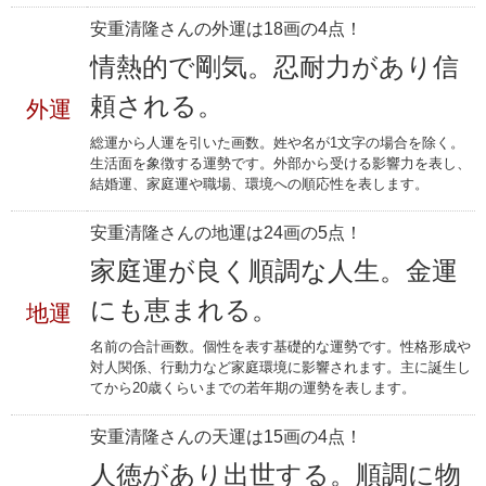
安重清隆さんの外運は18画の4点！
情熱的で剛気。忍耐力があり信
頼される。
外運
総運から人運を引いた画数。姓や名が1文字の場合を除く。
生活面を象徴する運勢です。外部から受ける影響力を表し、
結婚運、家庭運や職場、環境への順応性を表します。
安重清隆さんの地運は24画の5点！
家庭運が良く順調な人生。金運
にも恵まれる。
地運
名前の合計画数。個性を表す基礎的な運勢です。性格形成や
対人関係、行動力など家庭環境に影響されます。主に誕生し
てから20歳くらいまでの若年期の運勢を表します。
安重清隆さんの天運は15画の4点！
人徳があり出世する。順調に物