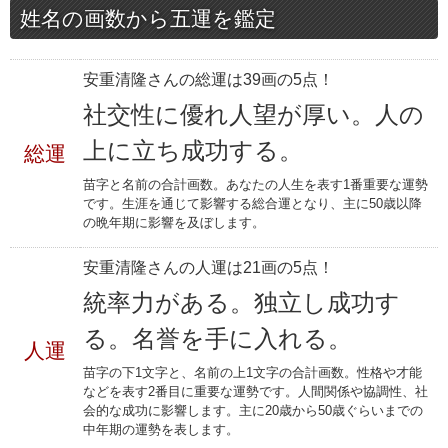
姓名の画数から五運を鑑定
安重清隆さんの総運は39画の5点！
社交性に優れ人望が厚い。人の
上に立ち成功する。
総運
苗字と名前の合計画数。あなたの人生を表す1番重要な運勢
です。生涯を通じて影響する総合運となり、主に50歳以降
の晩年期に影響を及ぼします。
安重清隆さんの人運は21画の5点！
統率力がある。独立し成功す
る。名誉を手に入れる。
人運
苗字の下1文字と、名前の上1文字の合計画数。性格や才能
などを表す2番目に重要な運勢です。人間関係や協調性、社
会的な成功に影響します。主に20歳から50歳ぐらいまでの
中年期の運勢を表します。