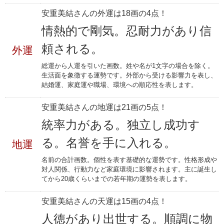
安重美結さんの外運は18画の4点！
情熱的で剛気。忍耐力があり信
頼される。
外運
総運から人運を引いた画数。姓や名が1文字の場合を除く。
生活面を象徴する運勢です。外部から受ける影響力を表し、
結婚運、家庭運や職場、環境への順応性を表します。
安重美結さんの地運は21画の5点！
統率力がある。独立し成功す
る。名誉を手に入れる。
地運
名前の合計画数。個性を表す基礎的な運勢です。性格形成や
対人関係、行動力など家庭環境に影響されます。主に誕生し
てから20歳くらいまでの若年期の運勢を表します。
安重美結さんの天運は15画の4点！
人徳があり出世する。順調に物