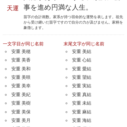
事を進め円満な人生。
天運
苗字の合計画数。家系が持つ宿命的な運勢を表します。祖先
から受け継いだ苗字ですので自分の力が及びません。家柄を
象徴します。
一文字目が同じ名前
末尾文字が同じ名前
安重 美穂
安重 美結
安重 美香
安重 心結
安重 美和
安重 愛結
安重 美咲
安重 望結
安重 美幸
安重 実結
安重 美紀
安重 真結
安重 美樹
安重 未結
安重 美保
安重 麻結
安重 美月
安重 海結