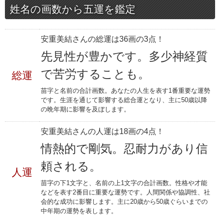
姓名の画数から五運を鑑定
安重美結さんの総運は36画の3点！
先見性が豊かです。多少神経質
で苦労することも。
総運
苗字と名前の合計画数。あなたの人生を表す1番重要な運勢
です。生涯を通じて影響する総合運となり、主に50歳以降
の晩年期に影響を及ぼします。
安重美結さんの人運は18画の4点！
情熱的で剛気。忍耐力があり信
頼される。
人運
苗字の下1文字と、名前の上1文字の合計画数。性格や才能
などを表す2番目に重要な運勢です。人間関係や協調性、社
会的な成功に影響します。主に20歳から50歳ぐらいまでの
中年期の運勢を表します。