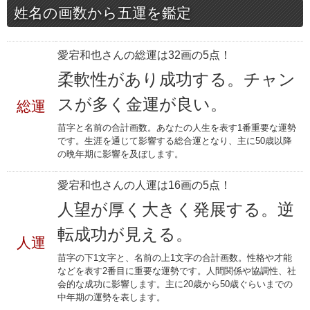
姓名の画数から五運を鑑定
愛宕和也さんの総運は32画の5点！
柔軟性があり成功する。チャン
スが多く金運が良い。
総運
苗字と名前の合計画数。あなたの人生を表す1番重要な運勢
です。生涯を通じて影響する総合運となり、主に50歳以降
の晩年期に影響を及ぼします。
愛宕和也さんの人運は16画の5点！
人望が厚く大きく発展する。逆
転成功が見える。
人運
苗字の下1文字と、名前の上1文字の合計画数。性格や才能
などを表す2番目に重要な運勢です。人間関係や協調性、社
会的な成功に影響します。主に20歳から50歳ぐらいまでの
中年期の運勢を表します。