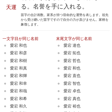
る。名誉を手に入れる。
天運
苗字の合計画数。家系が持つ宿命的な運勢を表します。祖先
から受け継いだ苗字ですので自分の力が及びません。家柄を
象徴します。
一文字目が同じ名前
末尾文字が同じ名前
愛宕 和也
愛宕 達也
愛宕 和彦
愛宕 拓也
愛宕 和樹
愛宕 哲也
愛宕 和真
愛宕 和也
愛宕 和輝
愛宕 直也
愛宕 和幸
愛宕 智也
愛宕 和哉
愛宕 卓也
愛宕 和希
愛宕 真也
愛宕 和久
愛宕 裕也