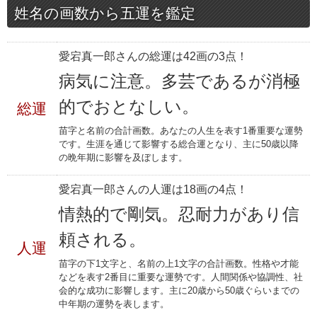
姓名の画数から五運を鑑定
愛宕真一郎さんの総運は42画の3点！
病気に注意。多芸であるが消極
的でおとなしい。
総運
苗字と名前の合計画数。あなたの人生を表す1番重要な運勢
です。生涯を通じて影響する総合運となり、主に50歳以降
の晩年期に影響を及ぼします。
愛宕真一郎さんの人運は18画の4点！
情熱的で剛気。忍耐力があり信
頼される。
人運
苗字の下1文字と、名前の上1文字の合計画数。性格や才能
などを表す2番目に重要な運勢です。人間関係や協調性、社
会的な成功に影響します。主に20歳から50歳ぐらいまでの
中年期の運勢を表します。