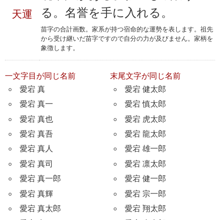
る。名誉を手に入れる。
天運
苗字の合計画数。家系が持つ宿命的な運勢を表します。祖先
から受け継いだ苗字ですので自分の力が及びません。家柄を
象徴します。
一文字目が同じ名前
末尾文字が同じ名前
愛宕 真
愛宕 健太郎
愛宕 真一
愛宕 慎太郎
愛宕 真也
愛宕 虎太郎
愛宕 真吾
愛宕 龍太郎
愛宕 真人
愛宕 雄一郎
愛宕 真司
愛宕 凛太郎
愛宕 真一郎
愛宕 健一郎
愛宕 真輝
愛宕 宗一郎
愛宕 真太郎
愛宕 翔太郎