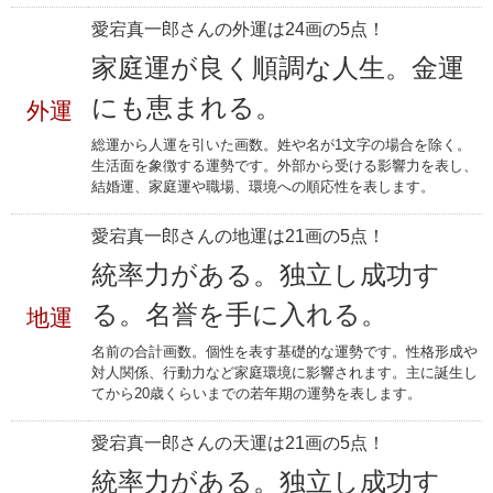
愛宕真一郎さんの外運は24画の5点！
家庭運が良く順調な人生。金運
にも恵まれる。
外運
総運から人運を引いた画数。姓や名が1文字の場合を除く。
生活面を象徴する運勢です。外部から受ける影響力を表し、
結婚運、家庭運や職場、環境への順応性を表します。
愛宕真一郎さんの地運は21画の5点！
統率力がある。独立し成功す
る。名誉を手に入れる。
地運
名前の合計画数。個性を表す基礎的な運勢です。性格形成や
対人関係、行動力など家庭環境に影響されます。主に誕生し
てから20歳くらいまでの若年期の運勢を表します。
愛宕真一郎さんの天運は21画の5点！
統率力がある。独立し成功す