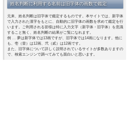
姓名判断に利用する名前は旧字体の画数で鑑定
元来、姓名判断は旧字体で鑑定するものです。本サイトでは、新字体
で入力された漢字をもとに、自動的に旧字体の画数を求めて鑑定を行
います。ご利用される皆様は特に入力文字（新字体・旧字体）を意識
すること無く、姓名判断の結果がご覧になれます。
例 … 夢は新字体では13画ですが、旧字体では14画になります。他に
も、壱（壹）は12画、弐（貳）は12画です。
また、旧字体について詳しく説明されているサイトが多数ありますの
で、検索エンジンで調べてみても面白いと思います。