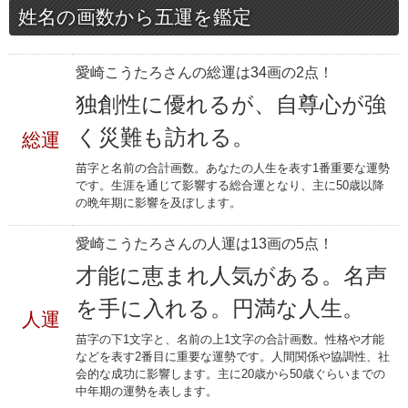
姓名の画数から五運を鑑定
愛崎こうたろさんの総運は34画の2点！
独創性に優れるが、自尊心が強
く災難も訪れる。
総運
苗字と名前の合計画数。あなたの人生を表す1番重要な運勢
です。生涯を通じて影響する総合運となり、主に50歳以降
の晩年期に影響を及ぼします。
愛崎こうたろさんの人運は13画の5点！
才能に恵まれ人気がある。名声
を手に入れる。円満な人生。
人運
苗字の下1文字と、名前の上1文字の合計画数。性格や才能
などを表す2番目に重要な運勢です。人間関係や協調性、社
会的な成功に影響します。主に20歳から50歳ぐらいまでの
中年期の運勢を表します。