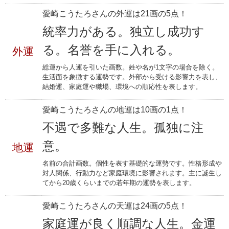
愛崎こうたろさんの外運は21画の5点！
統率力がある。独立し成功す
る。名誉を手に入れる。
外運
総運から人運を引いた画数。姓や名が1文字の場合を除く。
生活面を象徴する運勢です。外部から受ける影響力を表し、
結婚運、家庭運や職場、環境への順応性を表します。
愛崎こうたろさんの地運は10画の1点！
不遇で多難な人生。孤独に注
意。
地運
名前の合計画数。個性を表す基礎的な運勢です。性格形成や
対人関係、行動力など家庭環境に影響されます。主に誕生し
てから20歳くらいまでの若年期の運勢を表します。
愛崎こうたろさんの天運は24画の5点！
家庭運が良く順調な人生。金運