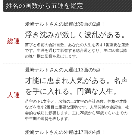
姓名の画数から五運を鑑定
愛崎ナルトさんの総運は30画の2点！
浮き沈みが激しく波乱がある。
総運
苗字と名前の合計画数。あなたの人生を表す1番重要な運勢
です。生涯を通じて影響する総合運となり、主に50歳以降
の晩年期に影響を及ぼします。
愛崎ナルトさんの人運は13画の5点！
才能に恵まれ人気がある。名声
を手に入れる。円満な人生。
人運
苗字の下1文字と、名前の上1文字の合計画数。性格や才能
などを表す2番目に重要な運勢です。人間関係や協調性、社
会的な成功に影響します。主に20歳から50歳ぐらいまでの
中年期の運勢を表します。
愛崎ナルトさんの外運は17画の4点！