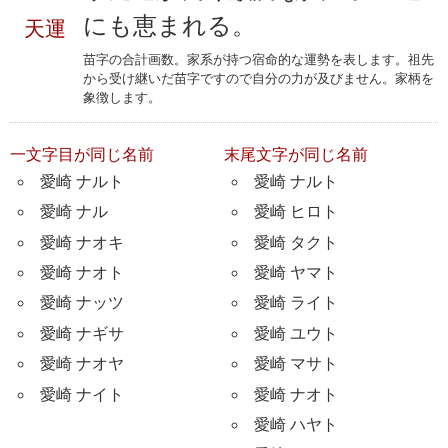
にも恵まれる。
天運
苗字の合計画数。家系が持つ宿命的な運勢を表します。祖先
から受け継いだ苗字ですので自分の力が及びません。家柄を
象徴します。
一文字目が同じ名前
末尾文字が同じ名前
愛崎 ナルト
愛崎 ナルト
愛崎 ナル
愛崎 ヒロト
愛崎 ナオキ
愛崎 タクト
愛崎 ナオト
愛崎 ヤマト
愛崎 ナッツ
愛崎 ライト
愛崎 ナギサ
愛崎 ユウト
愛崎 ナオヤ
愛崎 マサト
愛崎 ナイト
愛崎 ナオト
愛崎 ハヤト