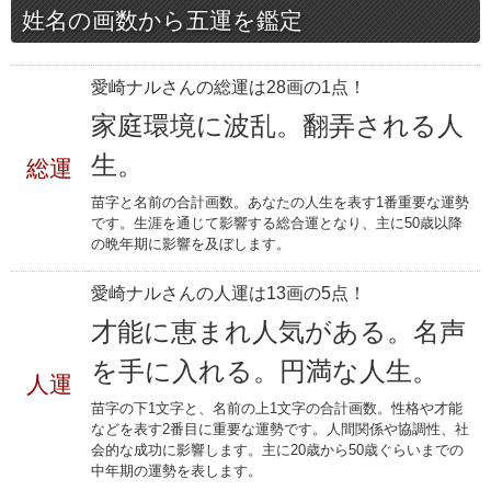
姓名の画数から五運を鑑定
愛崎ナルさんの総運は28画の1点！
家庭環境に波乱。翻弄される人
生。
総運
苗字と名前の合計画数。あなたの人生を表す1番重要な運勢
です。生涯を通じて影響する総合運となり、主に50歳以降
の晩年期に影響を及ぼします。
愛崎ナルさんの人運は13画の5点！
才能に恵まれ人気がある。名声
を手に入れる。円満な人生。
人運
苗字の下1文字と、名前の上1文字の合計画数。性格や才能
などを表す2番目に重要な運勢です。人間関係や協調性、社
会的な成功に影響します。主に20歳から50歳ぐらいまでの
中年期の運勢を表します。