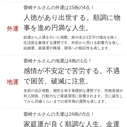
愛崎ナルさんの外運は15画の4点！
人徳があり出世する。順調に物
事を進め円満な人生。
外運
総運から人運を引いた画数。姓や名が1文字の場合を除く。
生活面を象徴する運勢です。外部から受ける影響力を表し、
結婚運、家庭運や職場、環境への順応性を表します。
愛崎ナルさんの地運は4画の1点！
感情が不安定で苦労する。不遇
で困苦、破滅に注意。
地運
名前の合計画数。個性を表す基礎的な運勢です。性格形成や
対人関係、行動力など家庭環境に影響されます。主に誕生し
てから20歳くらいまでの若年期の運勢を表します。
愛崎ナルさんの天運は24画の5点！
家庭運が良く順調な人生。金運