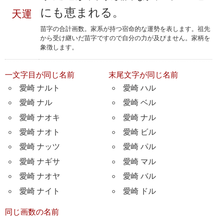
にも恵まれる。
天運
苗字の合計画数。家系が持つ宿命的な運勢を表します。祖先
から受け継いだ苗字ですので自分の力が及びません。家柄を
象徴します。
一文字目が同じ名前
末尾文字が同じ名前
愛崎 ナルト
愛崎 ハル
愛崎 ナル
愛崎 ベル
愛崎 ナオキ
愛崎 ナル
愛崎 ナオト
愛崎 ビル
愛崎 ナッツ
愛崎 パル
愛崎 ナギサ
愛崎 マル
愛崎 ナオヤ
愛崎 バル
愛崎 ナイト
愛崎 ドル
同じ画数の名前