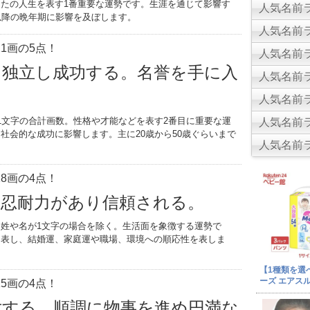
たの人生を表す1番重要な運勢です。生涯を通じて影響す
人気名前ラ
以降の晩年期に影響を及ぼします。
人気名前ラ
1画の5点！
人気名前ラ
。独立し成功する。名誉を手に入
人気名前ラ
人気名前ラ
1文字の合計画数。性格や才能などを表す2番目に重要な運
人気名前ラ
社会的な成功に影響します。主に20歳から50歳ぐらいまで
人気名前ラ
。
8画の4点！
。忍耐力があり信頼される。
姓や名が1文字の場合を除く。生活面を象徴する運勢で
を表し、結婚運、家庭運や職場、環境への順応性を表しま
5画の4点！
世する。順調に物事を進め円満な