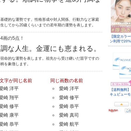
す基礎的な運勢です。性格形成や対人関係、行動力など家庭
生してから20歳くらいまでの若年期の運勢を表します。
4画の5点！
順調な人生。金運にも恵まれる。
つ宿命的な運勢を表します。祖先から受け継いだ苗字ですの
家柄を象徴します。
文字が同じ名前
同じ画数の名前
愛崎 洋平
愛崎 洋平
愛崎 翔平
愛崎 修平
愛崎 修平
愛崎 恭平
愛崎 康平
愛崎 真司
愛崎 恭平
愛崎 航平