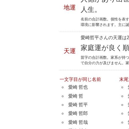
地運
人生。
名前の合計画数。個性を表
環境に影響されます。主に誕
愛崎哲平さんの天運は2
家庭運が良く
天運
苗字の合計画数。家系が持
で自分の力が及びません。
一文字目が同じ名前
末尾
愛崎 哲也
愛崎 哲
愛崎 哲平
愛崎 哲郎
愛崎 哲哉