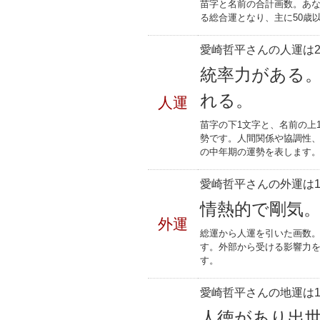
苗字と名前の合計画数。あな
る総合運となり、主に50歳
愛崎哲平さんの人運は2
統率力がある
れる。
人運
苗字の下1文字と、名前の上
勢です。人間関係や協調性、
の中年期の運勢を表します
愛崎哲平さんの外運は1
情熱的で剛気
外運
総運から人運を引いた画数。
す。外部から受ける影響力
す。
愛崎哲平さんの地運は1
人徳があり出