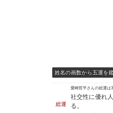
姓名の画数から五運を
愛崎哲平さんの総運は3
社交性に優れ
総運
る。