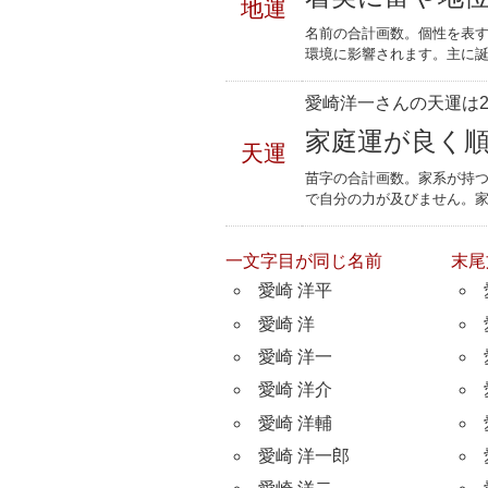
地運
名前の合計画数。個性を表
環境に影響されます。主に誕
愛崎洋一さんの天運は2
家庭運が良く
天運
苗字の合計画数。家系が持
で自分の力が及びません。
一文字目が同じ名前
末尾
愛崎 洋平
愛崎 洋
愛崎 洋一
愛崎 洋介
愛崎 洋輔
愛崎 洋一郎