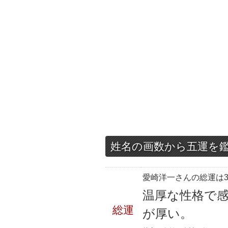
姓名の画数から五運を
愛崎洋一さんの総運は3
温厚な性格で
総運
が厚い。