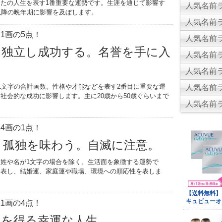
たの人生を表す1番重要な運勢です。生涯を通じて影響す
人気名前ラ
以降の晩年期に影響を及ぼします。
人気名前ラ
1画の5点！
人気名前ラ
。独立し成功する。名誉を手に入
人気名前ラ
人気名前ラ
1文字の合計画数。性格や才能などを表す2番目に重要な運
人気名前ラ
社会的な成功に影響します。主に20歳から50歳ぐらいまで
人気名前ラ
。
4画の1点！
く孤独を味わう。自滅に注意。
姓や名が1文字の場合を除く。生活面を象徴する運勢で
を表し、結婚運、家庭運や職場、環境への順応性を表しま
1画の4点！
位を得る幸運な人生。