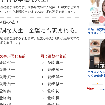
す基礎的な運勢です。性格形成や対人関係、行動力など家庭
生してから20歳くらいまでの若年期の運勢を表します。
4画の5点！
順調な人生。金運にも恵まれる。
つ宿命的な運勢を表します。祖先から受け継いだ苗字ですの
家柄を象徴します。
文字が同じ名前
同じ画数の名前
愛崎 健一
愛崎 真一
愛崎 太一
愛崎 純一
愛崎 真一
愛崎 洋一
愛崎 浩一
愛崎 修一
愛崎 純一
愛崎 祐一
愛崎 雄一
愛崎 晃一