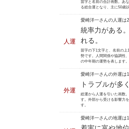
苗字と名前の合計画数。あな
る総合運となり、主に50歳
愛崎洋一さんの人運は2
統率力がある
れる。
人運
苗字の下1文字と、名前の上
勢です。人間関係や協調性、
の中年期の運勢を表します
愛崎洋一さんの外運は1
トラブルが多
外運
総運から人運を引いた画数。
す。外部から受ける影響力
す。
愛崎洋一さんの地運は1
着実に富や地