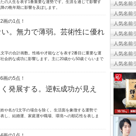
たの人生を表す1番重要な運勢です。生涯を通じて影響す
人気名前ラ
以降の晩年期に影響を及ぼします。
人気名前ラ
2画の1点！
人気名前ラ
ない。無力で薄弱。芸術性に優れ
人気名前ラ
人気名前ラ
1文字の合計画数。性格や才能などを表す2番目に重要な運
人気名前ラ
社会的な成功に影響します。主に20歳から50歳ぐらいまで
人気名前ラ
。
6画の5点！
きく発展する。逆転成功が見え
姓や名が1文字の場合を除く。生活面を象徴する運勢で
を表し、結婚運、家庭運や職場、環境への順応性を表しま
4画の1点！