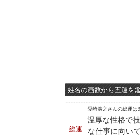
姓名の画数から五運を
愛崎浩之さんの総運は3
温厚な性格で
総運
な仕事に向い