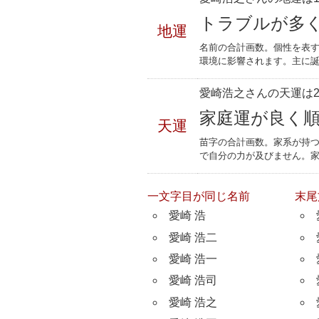
トラブルが多
地運
名前の合計画数。個性を表
環境に影響されます。主に誕
愛崎浩之さんの天運は2
家庭運が良く
天運
苗字の合計画数。家系が持
で自分の力が及びません。
一文字目が同じ名前
末尾
愛崎 浩
愛崎 浩二
愛崎 浩一
愛崎 浩司
愛崎 浩之