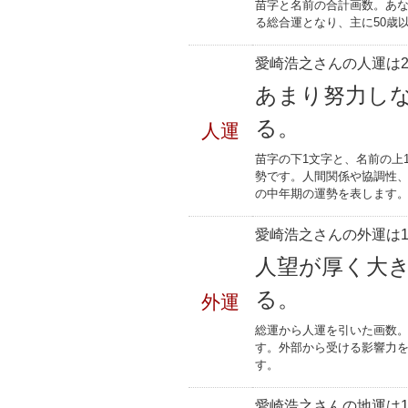
苗字と名前の合計画数。あな
る総合運となり、主に50歳
愛崎浩之さんの人運は2
あまり努力し
る。
人運
苗字の下1文字と、名前の上
勢です。人間関係や協調性、
の中年期の運勢を表します
愛崎浩之さんの外運は1
人望が厚く大
る。
外運
総運から人運を引いた画数。
す。外部から受ける影響力
す。
愛崎浩之さんの地運は1