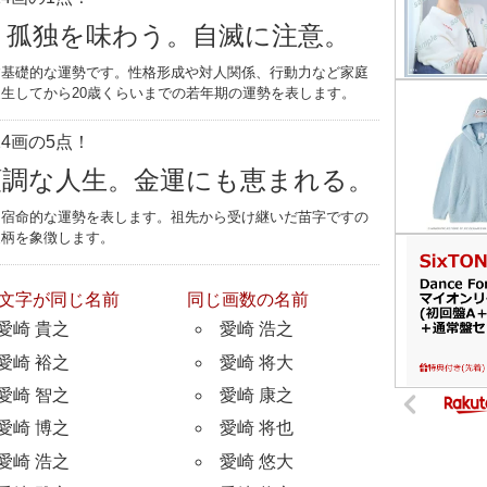
く孤独を味わう。自滅に注意。
す基礎的な運勢です。性格形成や対人関係、行動力など家庭
生してから20歳くらいまでの若年期の運勢を表します。
4画の5点！
順調な人生。金運にも恵まれる。
つ宿命的な運勢を表します。祖先から受け継いだ苗字ですの
家柄を象徴します。
文字が同じ名前
同じ画数の名前
愛崎 貴之
愛崎 浩之
愛崎 裕之
愛崎 将大
愛崎 智之
愛崎 康之
愛崎 博之
愛崎 将也
愛崎 浩之
愛崎 悠大