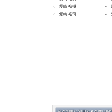
愛崎 裕樹
愛崎 裕司
姓名判断に利用する名前は旧