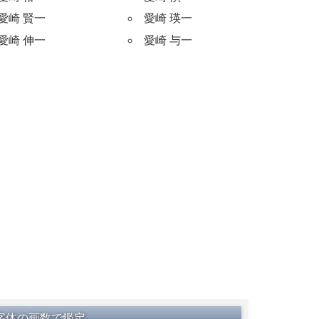
愛崎 賢一
愛崎 瑛一
愛崎 伸一
愛崎 与一
字体の画数で鑑定