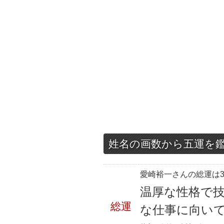
姓名の画数から五運を
愛崎裕一さんの総運は3
温厚な性格で
総運
な仕事に向い