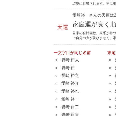
環境に影響されます。主に誕
愛崎裕一さんの天運は2
家庭運が良く
天運
苗字の合計画数。家系が持
で自分の力が及びません。
一文字目が同じ名前
末尾
愛崎 裕太
愛崎 裕
愛崎 裕之
愛崎 裕介
愛崎 裕也
愛崎 裕一
愛崎 裕二
愛崎 裕貴