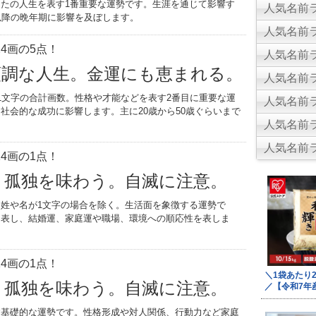
たの人生を表す1番重要な運勢です。生涯を通じて影響す
人気名前ラ
以降の晩年期に影響を及ぼします。
人気名前ラ
4画の5点！
人気名前ラ
順調な人生。金運にも恵まれる。
人気名前ラ
1文字の合計画数。性格や才能などを表す2番目に重要な運
人気名前ラ
社会的な成功に影響します。主に20歳から50歳ぐらいまで
人気名前ラ
。
人気名前ラ
4画の1点！
く孤独を味わう。自滅に注意。
姓や名が1文字の場合を除く。生活面を象徴する運勢で
を表し、結婚運、家庭運や職場、環境への順応性を表しま
4画の1点！
く孤独を味わう。自滅に注意。
す基礎的な運勢です。性格形成や対人関係、行動力など家庭