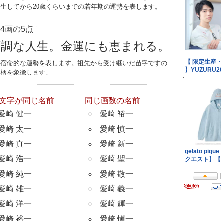
生してから20歳くらいまでの若年期の運勢を表します。
4画の5点！
順調な人生。金運にも恵まれる。
つ宿命的な運勢を表します。祖先から受け継いだ苗字ですの
家柄を象徴します。
文字が同じ名前
同じ画数の名前
愛崎 健一
愛崎 裕一
愛崎 太一
愛崎 慎一
愛崎 真一
愛崎 新一
愛崎 浩一
愛崎 聖一
愛崎 純一
愛崎 敬一
愛崎 雄一
愛崎 義一
愛崎 洋一
愛崎 輝一
愛崎 裕一
愛崎 愼一