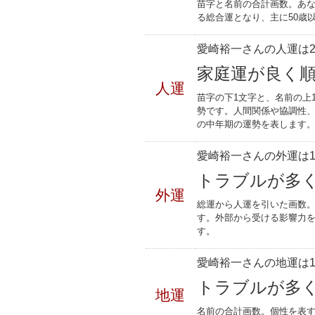
苗字と名前の合計画数。あな
る総合運となり、主に50歳
愛崎裕一さんの人運は2
家庭運が良く
人運
苗字の下1文字と、名前の上
勢です。人間関係や協調性、
の中年期の運勢を表します
愛崎裕一さんの外運は1
トラブルが多
外運
総運から人運を引いた画数。
す。外部から受ける影響力
す。
愛崎裕一さんの地運は1
トラブルが多
地運
名前の合計画数。個性を表