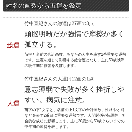
姓名の画数から五運を鑑定
竹中直紀さんの総運は27画の3点！
頭脳明晰だが強情で摩擦が多く
孤立する。
総運
苗字と名前の合計画数。あなたの人生を表す1番重要な運勢
です。生涯を通じて影響する総合運となり、主に50歳以降
の晩年期に影響を及ぼします。
竹中直紀さんの人運は12画の1点！
意志薄弱で失敗が多く挫折しや
すい。病気に注意。
人運
苗字の下1文字と、名前の上1文字の合計画数。性格や才能
などを表す2番目に重要な運勢です。人間関係や協調性、社
会的な成功に影響します。主に20歳から50歳ぐらいまでの
中年期の運勢を表します。