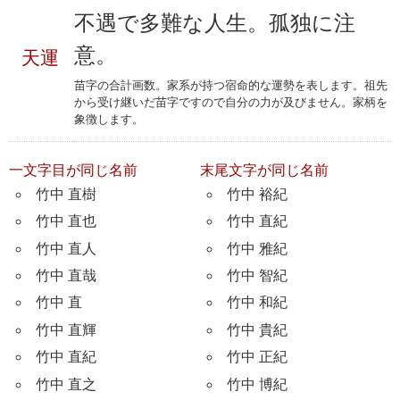
不遇で多難な人生。孤独に注
意。
天運
苗字の合計画数。家系が持つ宿命的な運勢を表します。祖先
から受け継いだ苗字ですので自分の力が及びません。家柄を
象徴します。
一文字目が同じ名前
末尾文字が同じ名前
竹中 直樹
竹中 裕紀
竹中 直也
竹中 直紀
竹中 直人
竹中 雅紀
竹中 直哉
竹中 智紀
竹中 直
竹中 和紀
竹中 直輝
竹中 貴紀
竹中 直紀
竹中 正紀
竹中 直之
竹中 博紀