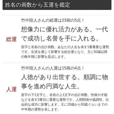
姓名の画数から五運を鑑定
竹中陸人さんの総運は23画の5点！
想像力に優れ活力がある。一代
で成功し名誉を手に入れる。
総運
苗字と名前の合計画数。あなたの人生を表す1番重要な運勢
です。生涯を通じて影響する総合運となり、主に50歳以降
の晩年期に影響を及ぼします。
竹中陸人さんの人運は15画の4点！
人徳があり出世する。順調に物
事を進め円満な人生。
人運
苗字の下1文字と、名前の上1文字の合計画数。性格や才能
などを表す2番目に重要な運勢です。人間関係や協調性、社
会的な成功に影響します。主に20歳から50歳ぐらいまでの
中年期の運勢を表します。