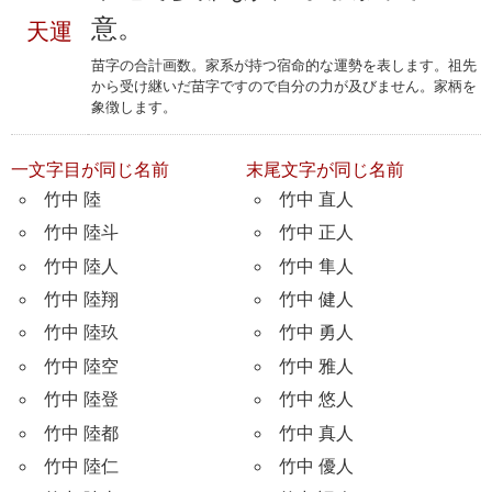
意。
天運
苗字の合計画数。家系が持つ宿命的な運勢を表します。祖先
から受け継いだ苗字ですので自分の力が及びません。家柄を
象徴します。
一文字目が同じ名前
末尾文字が同じ名前
竹中 陸
竹中 直人
竹中 陸斗
竹中 正人
竹中 陸人
竹中 隼人
竹中 陸翔
竹中 健人
竹中 陸玖
竹中 勇人
竹中 陸空
竹中 雅人
竹中 陸登
竹中 悠人
竹中 陸都
竹中 真人
竹中 陸仁
竹中 優人