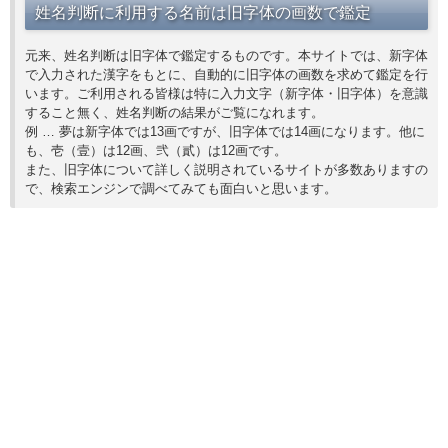
姓名判断に利用する名前は旧字体の画数で鑑定
元来、姓名判断は旧字体で鑑定するものです。本サイトでは、新字体
で入力された漢字をもとに、自動的に旧字体の画数を求めて鑑定を行
います。ご利用される皆様は特に入力文字（新字体・旧字体）を意識
すること無く、姓名判断の結果がご覧になれます。
例 … 夢は新字体では13画ですが、旧字体では14画になります。他に
も、壱（壹）は12画、弐（貳）は12画です。
また、旧字体について詳しく説明されているサイトが多数ありますの
で、検索エンジンで調べてみても面白いと思います。