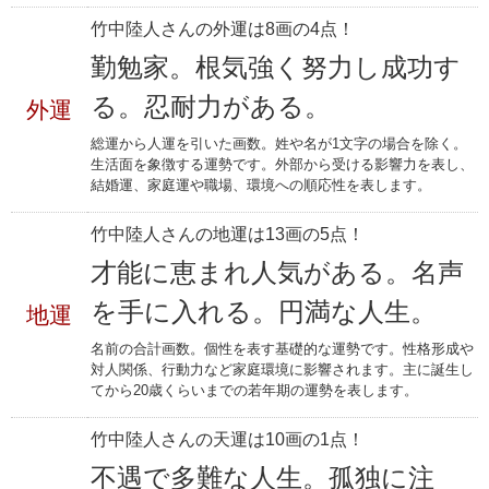
竹中陸人さんの外運は8画の4点！
勤勉家。根気強く努力し成功す
る。忍耐力がある。
外運
総運から人運を引いた画数。姓や名が1文字の場合を除く。
生活面を象徴する運勢です。外部から受ける影響力を表し、
結婚運、家庭運や職場、環境への順応性を表します。
竹中陸人さんの地運は13画の5点！
才能に恵まれ人気がある。名声
を手に入れる。円満な人生。
地運
名前の合計画数。個性を表す基礎的な運勢です。性格形成や
対人関係、行動力など家庭環境に影響されます。主に誕生し
てから20歳くらいまでの若年期の運勢を表します。
竹中陸人さんの天運は10画の1点！
不遇で多難な人生。孤独に注