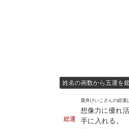
姓名の画数から五運を
粟井けいこさんの総運は
想像力に優れ
総運
手に入れる。