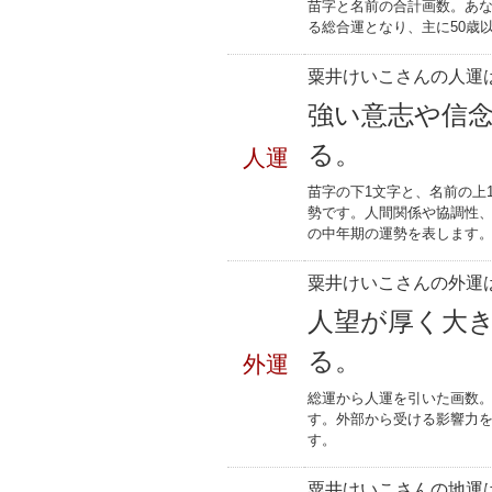
苗字と名前の合計画数。あな
る総合運となり、主に50歳
粟井けいこさんの人運は
強い意志や信
る。
人運
苗字の下1文字と、名前の上
勢です。人間関係や協調性、
の中年期の運勢を表します
粟井けいこさんの外運は
人望が厚く大
る。
外運
総運から人運を引いた画数。
す。外部から受ける影響力
す。
粟井けいこさんの地運は