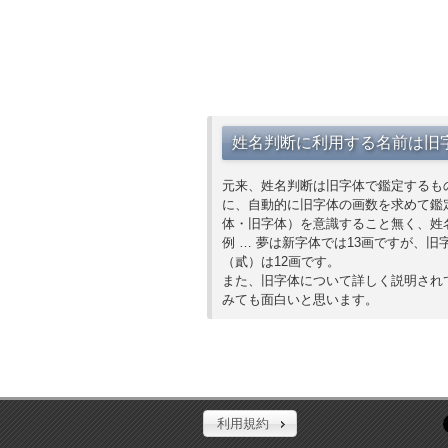
姓名判断に利用する名前は旧
元来、姓名判断は旧字体で鑑定するも
に、自動的に旧字体の画数を求めて鑑
体・旧字体）を意識すること無く、姓
例 … 夢は新字体では13画ですが、旧
（貳）は12画です。
また、旧字体について詳しく説明され
みても面白いと思います。
利用規約