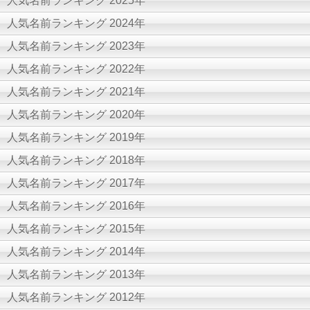
人気名前ランキング 2025年
人気名前ランキング 2024年
人気名前ランキング 2023年
人気名前ランキング 2022年
人気名前ランキング 2021年
人気名前ランキング 2020年
人気名前ランキング 2019年
人気名前ランキング 2018年
人気名前ランキング 2017年
人気名前ランキング 2016年
人気名前ランキング 2015年
人気名前ランキング 2014年
人気名前ランキング 2013年
人気名前ランキング 2012年