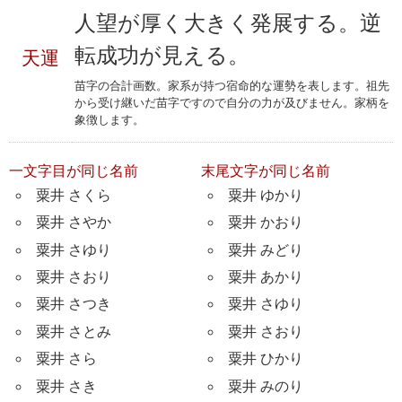
人望が厚く大きく発展する。逆
転成功が見える。
天運
苗字の合計画数。家系が持つ宿命的な運勢を表します。祖先
から受け継いだ苗字ですので自分の力が及びません。家柄を
象徴します。
一文字目が同じ名前
末尾文字が同じ名前
粟井 さくら
粟井 ゆかり
粟井 さやか
粟井 かおり
粟井 さゆり
粟井 みどり
粟井 さおり
粟井 あかり
粟井 さつき
粟井 さゆり
粟井 さとみ
粟井 さおり
粟井 さら
粟井 ひかり
粟井 さき
粟井 みのり