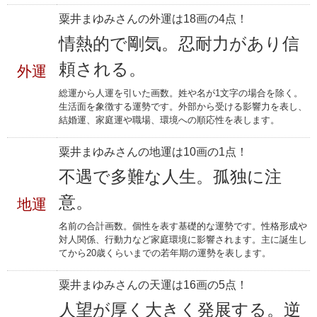
粟井まゆみさんの外運は18画の4点！
情熱的で剛気。忍耐力があり信
頼される。
外運
総運から人運を引いた画数。姓や名が1文字の場合を除く。
生活面を象徴する運勢です。外部から受ける影響力を表し、
結婚運、家庭運や職場、環境への順応性を表します。
粟井まゆみさんの地運は10画の1点！
不遇で多難な人生。孤独に注
意。
地運
名前の合計画数。個性を表す基礎的な運勢です。性格形成や
対人関係、行動力など家庭環境に影響されます。主に誕生し
てから20歳くらいまでの若年期の運勢を表します。
粟井まゆみさんの天運は16画の5点！
人望が厚く大きく発展する。逆