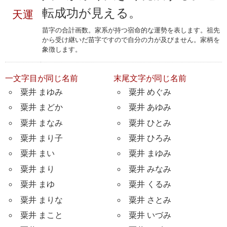
転成功が見える。
天運
苗字の合計画数。家系が持つ宿命的な運勢を表します。祖先
から受け継いだ苗字ですので自分の力が及びません。家柄を
象徴します。
一文字目が同じ名前
末尾文字が同じ名前
粟井 まゆみ
粟井 めぐみ
粟井 まどか
粟井 あゆみ
粟井 まなみ
粟井 ひとみ
粟井 まり子
粟井 ひろみ
粟井 まい
粟井 まゆみ
粟井 まり
粟井 みなみ
粟井 まゆ
粟井 くるみ
粟井 まりな
粟井 さとみ
粟井 まこと
粟井 いづみ