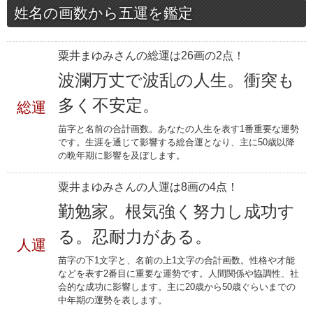
姓名の画数から五運を鑑定
粟井まゆみさんの総運は26画の2点！
波瀾万丈で波乱の人生。衝突も
多く不安定。
総運
苗字と名前の合計画数。あなたの人生を表す1番重要な運勢
です。生涯を通じて影響する総合運となり、主に50歳以降
の晩年期に影響を及ぼします。
粟井まゆみさんの人運は8画の4点！
勤勉家。根気強く努力し成功す
る。忍耐力がある。
人運
苗字の下1文字と、名前の上1文字の合計画数。性格や才能
などを表す2番目に重要な運勢です。人間関係や協調性、社
会的な成功に影響します。主に20歳から50歳ぐらいまでの
中年期の運勢を表します。