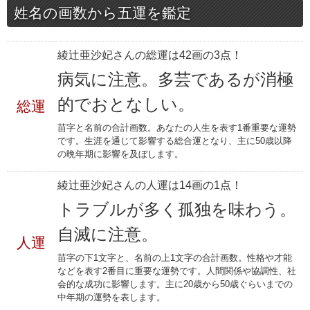
姓名の画数から五運を鑑定
綾辻亜沙妃さんの総運は42画の3点！
病気に注意。多芸であるが消極
的でおとなしい。
総運
苗字と名前の合計画数。あなたの人生を表す1番重要な運勢
です。生涯を通じて影響する総合運となり、主に50歳以降
の晩年期に影響を及ぼします。
綾辻亜沙妃さんの人運は14画の1点！
トラブルが多く孤独を味わう。
自滅に注意。
人運
苗字の下1文字と、名前の上1文字の合計画数。性格や才能
などを表す2番目に重要な運勢です。人間関係や協調性、社
会的な成功に影響します。主に20歳から50歳ぐらいまでの
中年期の運勢を表します。