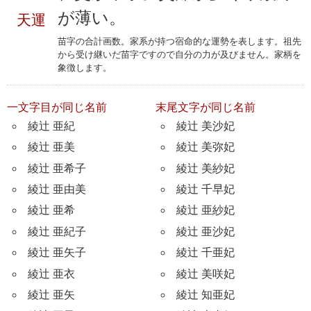
が薄い。
天運
苗字の合計画数。家系が持つ宿命的な運勢を表します。祖先
から受け継いだ苗字ですので自分の力が及びません。家柄を
象徴します。
一文字目が同じ名前
末尾文字が同じ名前
綾辻 亜紀
綾辻 美沙妃
綾辻 亜美
綾辻 美弥妃
綾辻 亜希子
綾辻 美紗妃
綾辻 亜由美
綾辻 千早妃
綾辻 亜希
綾辻 亜紗妃
綾辻 亜紀子
綾辻 亜沙妃
綾辻 亜矢子
綾辻 千亜妃
綾辻 亜衣
綾辻 美咲妃
綾辻 亜矢
綾辻 知亜妃