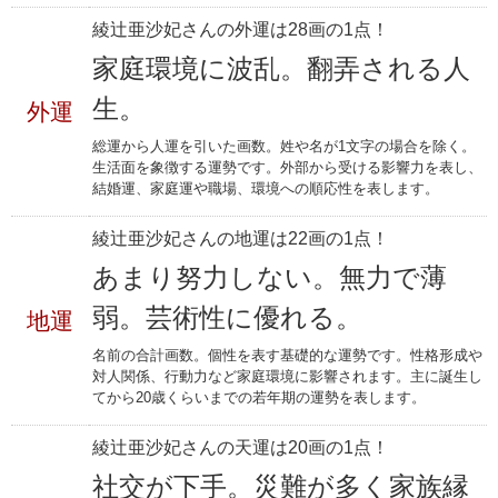
綾辻亜沙妃さんの外運は28画の1点！
家庭環境に波乱。翻弄される人
生。
外運
総運から人運を引いた画数。姓や名が1文字の場合を除く。
生活面を象徴する運勢です。外部から受ける影響力を表し、
結婚運、家庭運や職場、環境への順応性を表します。
綾辻亜沙妃さんの地運は22画の1点！
あまり努力しない。無力で薄
弱。芸術性に優れる。
地運
名前の合計画数。個性を表す基礎的な運勢です。性格形成や
対人関係、行動力など家庭環境に影響されます。主に誕生し
てから20歳くらいまでの若年期の運勢を表します。
綾辻亜沙妃さんの天運は20画の1点！
社交が下手。災難が多く家族縁