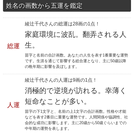
姓名の画数から五運を鑑定
綾辻千代さんの総運は28画の1点！
家庭環境に波乱。翻弄される人
生。
総運
苗字と名前の合計画数。あなたの人生を表す1番重要な運勢
です。生涯を通じて影響する総合運となり、主に50歳以降
の晩年期に影響を及ぼします。
綾辻千代さんの人運は9画の1点！
消極的で逆境が訪れる。幸薄く
短命なことが多い。
人運
苗字の下1文字と、名前の上1文字の合計画数。性格や才能
などを表す2番目に重要な運勢です。人間関係や協調性、社
会的な成功に影響します。主に20歳から50歳ぐらいまでの
中年期の運勢を表します。