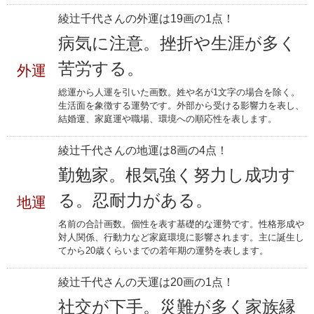
綾辻千代さんの外運は19画の1点！
病気に注意。挫折や生涯が多く
苦労する。
外運
総運から人運を引いた画数。姓や名が1文字の場合を除く。
生活面を象徴する運勢です。外部から受ける影響力を表し、
結婚運、家庭運や職場、環境への順応性を表します。
綾辻千代さんの地運は8画の4点！
勤勉家。根気強く努力し成功す
る。忍耐力がある。
地運
名前の合計画数。個性を表す基礎的な運勢です。性格形成や
対人関係、行動力など家庭環境に影響されます。主に誕生し
てから20歳くらいまでの若年期の運勢を表します。
綾辻千代さんの天運は20画の1点！
社交が下手。災難が多く家族縁