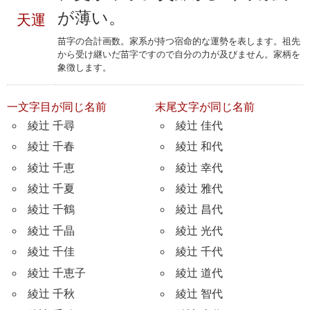
が薄い。
天運
苗字の合計画数。家系が持つ宿命的な運勢を表します。祖先
から受け継いだ苗字ですので自分の力が及びません。家柄を
象徴します。
一文字目が同じ名前
末尾文字が同じ名前
綾辻 千尋
綾辻 佳代
綾辻 千春
綾辻 和代
綾辻 千恵
綾辻 幸代
綾辻 千夏
綾辻 雅代
綾辻 千鶴
綾辻 昌代
綾辻 千晶
綾辻 光代
綾辻 千佳
綾辻 千代
綾辻 千恵子
綾辻 道代
綾辻 千秋
綾辻 智代