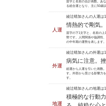
苗字と名前の合計画数。あな
る総合運となり、主に50歳
綾辻晴加さんの人運は1
情熱的で剛気
人運
苗字の下1文字と、名前の上
勢です。人間関係や協調性、
の中年期の運勢を表します
綾辻晴加さんの外運は1
病気に注意。
外運
総運から人運を引いた画数。
す。外部から受ける影響力
す。
綾辻晴加さんの地運は1
積極的な行動
地運
る。純粋な心