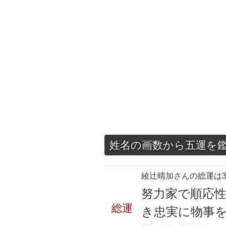
姓名の画数から五運を
綾辻晴加さんの総運は3
努力家で順応
総運
き忠実に物事