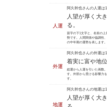
阿久幹也さんの人運は1
人望が厚く大
る。
人運
苗字の下1文字と、名前の上
勢です。人間関係や協調性、
の中年期の運勢を表します
阿久幹也さんの外運は1
着実に富や地
外運
総運から人運を引いた画数。
す。外部から受ける影響力
す。
阿久幹也さんの地運は1
人望が厚く大
地運
る。