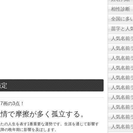
相性診断
全国に多
苗字と人気
人気名前ラ
人気名前ラ
人気名前ラ
人気名前ラ
人気名前ラ
鑑定
人気名前ラ
人気名前ラ
7画の3点！
人気名前ラ
強情で摩擦が多く孤立する。
人気名前ラ
たの人生を表す1番重要な運勢です。生涯を通じて影響す
人気名前ラ
以降の晩年期に影響を及ぼします。