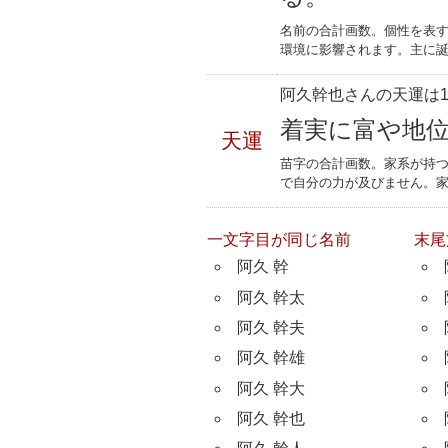
名前の合計画数。個性を表
環境に影響されます。主に誕
阿久幹也さんの天運は1
着実に富や地
天運
苗字の合計画数。家系が持
で自分の力が及びません。
一文字目が同じ名前
末尾
阿久 幹
阿久 幹太
阿久 幹夫
阿久 幹雄
阿久 幹大
阿久 幹也