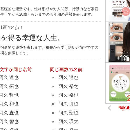
す基礎的な運勢です。性格形成や対人関係、行動力など家庭
生してから20歳くらいまでの若年期の運勢を表します。
1画の4点！
位を得る幸運な人生。
つ宿命的な運勢を表します。祖先から受け継いだ苗字ですの
家柄を象徴します。
文字が同じ名前
同じ画数の名前
阿久 達也
阿久 達也
阿久 拓也
阿久 裕之
阿久 哲也
阿久 裕也
阿久 和也
阿久 慎也
阿久 直也
阿久 聖也
阿久 智也
阿久 瑛大