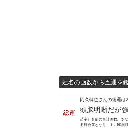
姓名の画数から五運を
阿久幹也さんの総運は2
頭脳明晰だが
総運
苗字と名前の合計画数。あな
る総合運となり、主に50歳