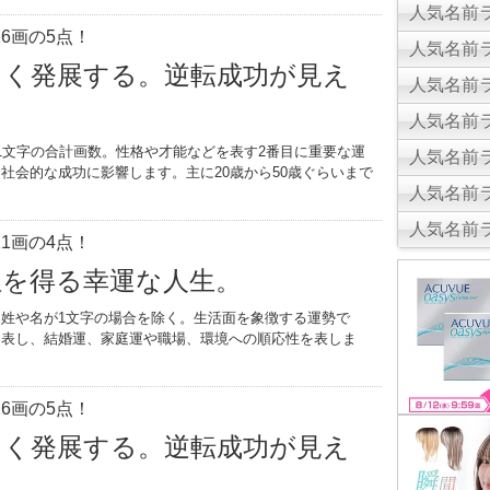
人気名前ラ
6画の5点！
人気名前ラ
きく発展する。逆転成功が見え
人気名前ラ
人気名前ラ
1文字の合計画数。性格や才能などを表す2番目に重要な運
人気名前ラ
社会的な成功に影響します。主に20歳から50歳ぐらいまで
人気名前ラ
。
人気名前ラ
1画の4点！
位を得る幸運な人生。
姓や名が1文字の場合を除く。生活面を象徴する運勢で
を表し、結婚運、家庭運や職場、環境への順応性を表しま
6画の5点！
きく発展する。逆転成功が見え