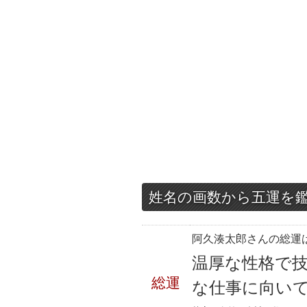
姓名の画数から五運を
阿久湊太郎さんの総運は
温厚な性格で
総運
な仕事に向い