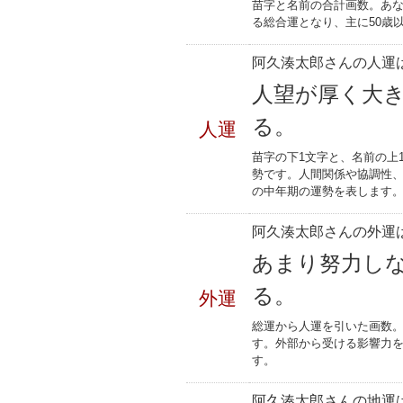
苗字と名前の合計画数。あな
る総合運となり、主に50歳
阿久湊太郎さんの人運は
人望が厚く大
る。
人運
苗字の下1文字と、名前の上
勢です。人間関係や協調性、
の中年期の運勢を表します
阿久湊太郎さんの外運は
あまり努力し
る。
外運
総運から人運を引いた画数。
す。外部から受ける影響力
す。
阿久湊太郎さんの地運は