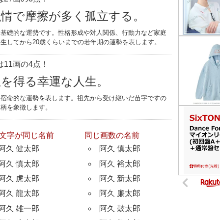
強情で摩擦が多く孤立する。
す基礎的な運勢です。性格形成や対人関係、行動力など家庭
生してから20歳くらいまでの若年期の運勢を表します。
11画の4点！
位を得る幸運な人生。
つ宿命的な運勢を表します。祖先から受け継いだ苗字ですの
家柄を象徴します。
文字が同じ名前
同じ画数の名前
阿久 健太郎
阿久 慎太郎
阿久 慎太郎
阿久 裕太郎
阿久 虎太郎
阿久 新太郎
阿久 龍太郎
阿久 廉太郎
阿久 雄一郎
阿久 鼓太郎