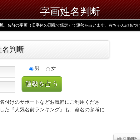
字画姓名判断
断。名前の字画（旧字体の画数で鑑定）で運勢を占います。赤ちゃんの名づ
姓名判断
男
女
名付けのサポートなどお気軽にご利用くださ
した『人気名前ランキング』も、命名の参考に
姓名判断