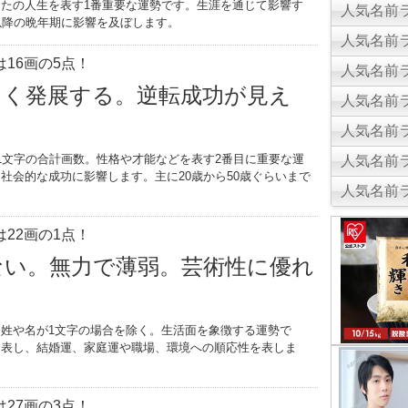
たの人生を表す1番重要な運勢です。生涯を通じて影響す
人気名前ラ
以降の晩年期に影響を及ぼします。
人気名前ラ
16画の5点！
人気名前ラ
きく発展する。逆転成功が見え
人気名前ラ
人気名前ラ
1文字の合計画数。性格や才能などを表す2番目に重要な運
人気名前ラ
社会的な成功に影響します。主に20歳から50歳ぐらいまで
人気名前ラ
。
22画の1点！
ない。無力で薄弱。芸術性に優れ
姓や名が1文字の場合を除く。生活面を象徴する運勢で
を表し、結婚運、家庭運や職場、環境への順応性を表しま
27画の3点！