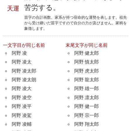
苦労する。
天運
苗字の合計画数。家系が持つ宿命的な運勢を表します。祖先
から受け継いだ苗字ですので自分の力が及びません。家柄を
象徴します。
一文字目が同じ名前
末尾文字が同じ名前
阿野 凌
阿野 健太郎
阿野 凌太
阿野 慎太郎
阿野 凌太郎
阿野 虎太郎
阿野 凌太朗
阿野 龍太郎
阿野 凌大
阿野 雄一郎
阿野 凌空
阿野 凛太郎
阿野 凌平
阿野 健一郎
阿野 凌駕
阿野 宗一郎
阿野 凌輔
阿野 翔太郎