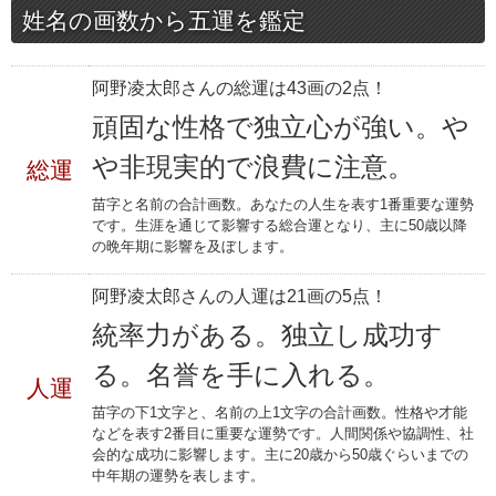
姓名の画数から五運を鑑定
阿野凌太郎さんの総運は43画の2点！
頑固な性格で独立心が強い。や
や非現実的で浪費に注意。
総運
苗字と名前の合計画数。あなたの人生を表す1番重要な運勢
です。生涯を通じて影響する総合運となり、主に50歳以降
の晩年期に影響を及ぼします。
阿野凌太郎さんの人運は21画の5点！
統率力がある。独立し成功す
る。名誉を手に入れる。
人運
苗字の下1文字と、名前の上1文字の合計画数。性格や才能
などを表す2番目に重要な運勢です。人間関係や協調性、社
会的な成功に影響します。主に20歳から50歳ぐらいまでの
中年期の運勢を表します。