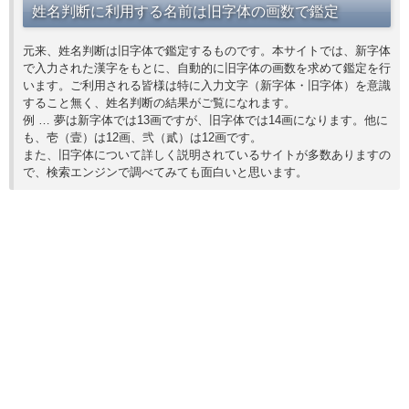
姓名判断に利用する名前は旧字体の画数で鑑定
元来、姓名判断は旧字体で鑑定するものです。本サイトでは、新字体
で入力された漢字をもとに、自動的に旧字体の画数を求めて鑑定を行
います。ご利用される皆様は特に入力文字（新字体・旧字体）を意識
すること無く、姓名判断の結果がご覧になれます。
例 … 夢は新字体では13画ですが、旧字体では14画になります。他に
も、壱（壹）は12画、弐（貳）は12画です。
また、旧字体について詳しく説明されているサイトが多数ありますの
で、検索エンジンで調べてみても面白いと思います。