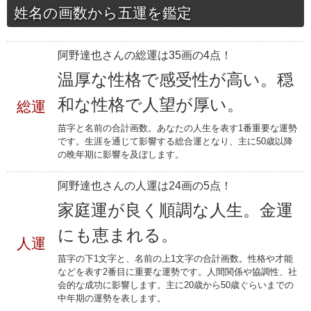
姓名の画数から五運を鑑定
阿野達也さんの総運は35画の4点！
温厚な性格で感受性が高い。穏
和な性格で人望が厚い。
総運
苗字と名前の合計画数。あなたの人生を表す1番重要な運勢
です。生涯を通じて影響する総合運となり、主に50歳以降
の晩年期に影響を及ぼします。
阿野達也さんの人運は24画の5点！
家庭運が良く順調な人生。金運
にも恵まれる。
人運
苗字の下1文字と、名前の上1文字の合計画数。性格や才能
などを表す2番目に重要な運勢です。人間関係や協調性、社
会的な成功に影響します。主に20歳から50歳ぐらいまでの
中年期の運勢を表します。