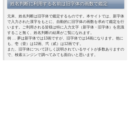
姓名判断に利用する名前は旧字体の画数で鑑定
元来、姓名判断は旧字体で鑑定するものです。本サイトでは、新字体
で入力された漢字をもとに、自動的に旧字体の画数を求めて鑑定を行
います。ご利用される皆様は特に入力文字（新字体・旧字体）を意識
すること無く、姓名判断の結果がご覧になれます。
例 … 夢は新字体では13画ですが、旧字体では14画になります。他に
も、壱（壹）は12画、弐（貳）は12画です。
また、旧字体について詳しく説明されているサイトが多数ありますの
で、検索エンジンで調べてみても面白いと思います。