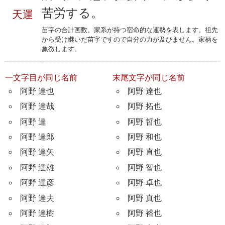
苦労する。
天運
苗字の合計画数。家系が持つ宿命的な運勢を表します。祖先
から受け継いだ苗字ですので自分の力が及びません。家柄を
象徴します。
一文字目が同じ名前
末尾文字が同じ名前
阿野 達也
阿野 達也
阿野 達哉
阿野 拓也
阿野 達
阿野 哲也
阿野 達郎
阿野 和也
阿野 達矢
阿野 直也
阿野 達雄
阿野 智也
阿野 達彦
阿野 卓也
阿野 達夫
阿野 真也
阿野 達樹
阿野 裕也