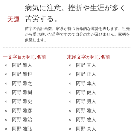
病気に注意。挫折や生涯が多く
苦労する。
天運
苗字の合計画数。家系が持つ宿命的な運勢を表します。祖先
から受け継いだ苗字ですので自分の力が及びません。家柄を
象徴します。
一文字目が同じ名前
末尾文字が同じ名前
阿野 雅人
阿野 直人
阿野 雅也
阿野 正人
阿野 雅之
阿野 隼人
阿野 雅樹
阿野 健人
阿野 雅史
阿野 勇人
阿野 雅彦
阿野 雅人
阿野 雅治
阿野 悠人
阿野 雅弘
阿野 真人