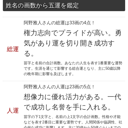
姓名の画数から五運を鑑定
阿野雅人さんの総運は33画の4点！
権力志向でプライドが高い。勇
気があり運を切り開き成功す
総運
る。
苗字と名前の合計画数。あなたの人生を表す1番重要な運勢
です。生涯を通じて影響する総合運となり、主に50歳以降
の晩年期に影響を及ぼします。
阿野雅人さんの人運は23画の5点！
想像力に優れ活力がある。一代
で成功し名誉を手に入れる。
人運
苗字の下1文字と、名前の上1文字の合計画数。性格や才能
などを表す2番目に重要な運勢です。人間関係や協調性、社
会的な成功に影響します。主に20歳から50歳ぐらいまでの