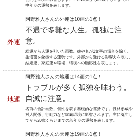
中年期の運勢を表します。
阿野雅人さんの外運は10画の1点！
不遇で多難な人生。孤独に注
意。
外運
総運から人運を引いた画数。姓や名が1文字の場合を除く。
生活面を象徴する運勢です。外部から受ける影響力を表し、
結婚運、家庭運や職場、環境への順応性を表します。
阿野雅人さんの地運は14画の1点！
トラブルが多く孤独を味わう。
自滅に注意。
地運
名前の合計画数。個性を表す基礎的な運勢です。性格形成や
対人関係、行動力など家庭環境に影響されます。主に誕生し
てから20歳くらいまでの若年期の運勢を表します。
阿野雅人さんの天運は19画の1点！