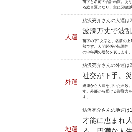
苗字と名前の合計画数。あな
る総合運となり、主に50歳
鮎沢亮介さんの人運は2
波瀾万丈で波
人運
苗字の下1文字と、名前の上
勢です。人間関係や協調性、
の中年期の運勢を表します
鮎沢亮介さんの外運は2
社交が下手。
外運
総運から人運を引いた画数。
す。外部から受ける影響力
す。
鮎沢亮介さんの地運は1
才能に恵まれ
地運
る。円満な人