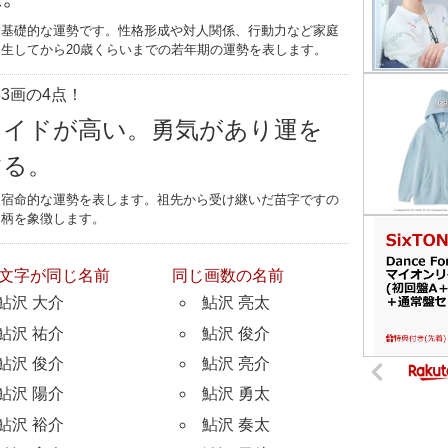
す基礎的な運勢です。性格形成や対人関係、行動力など家庭
生してから20歳くらいまでの若年期の運勢を表します。
3画の4点！
ライドが高い。勇気があり運を
する。
つ宿命的な運勢を表します。祖先から受け継いだ苗字ですの
家柄を象徴します。
文字が同じ名前
同じ画数の名前
鮎沢 大介
鮎沢 亮太
鮎沢 祐介
鮎沢 俊介
鮎沢 俊介
鮎沢 亮介
鮎沢 陽介
鮎沢 勇太
鮎沢 裕介
鮎沢 奏太