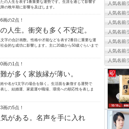
たの人生を表す1番重要な運勢です。生涯を通じて影響す
人気名前ラ
以降の晩年期に影響を及ぼします。
人気名前ラ
6画の2点！
人気名前ラ
乱の人生。衝突も多く不安定。
人気名前ラ
1文字の合計画数。性格や才能などを表す2番目に重要な運
人気名前ラ
社会的な成功に影響します。主に20歳から50歳ぐらいまで
人気名前ラ
。
人気名前ラ
0画の1点！
災難が多く家族縁が薄い。
姓や名が1文字の場合を除く。生活面を象徴する運勢で
を表し、結婚運、家庭運や職場、環境への順応性を表しま
3画の5点！
人気がある。名声を手に入れ
生。