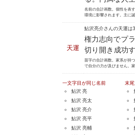
名前の合計画数。個性を表
環境に影響されます。主に誕
鮎沢亮介さんの天運は3
権力志向でプ
天運
切り開き成功
苗字の合計画数。家系が持
で自分の力が及びません。
一文字目が同じ名前
末尾
鮎沢 亮
鮎沢 亮太
鮎沢 亮介
鮎沢 亮平
鮎沢 亮輔