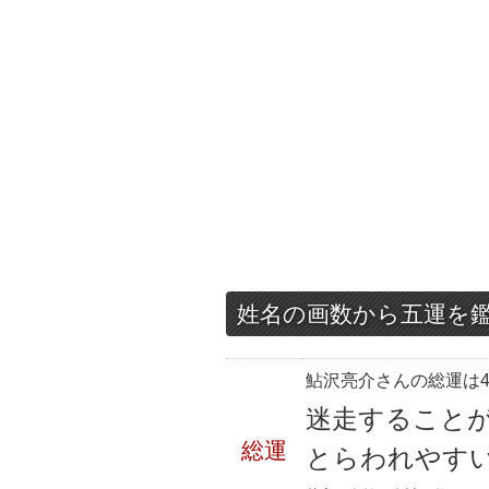
姓名の画数から五運を
鮎沢亮介さんの総運は4
迷走すること
総運
とらわれやす