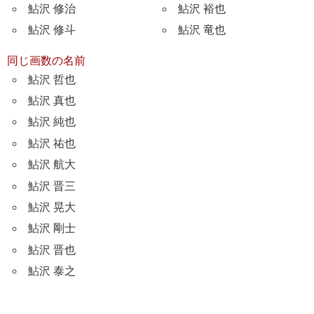
鮎沢 修治
鮎沢 裕也
鮎沢 修斗
鮎沢 竜也
同じ画数の名前
鮎沢 哲也
鮎沢 真也
鮎沢 純也
鮎沢 祐也
鮎沢 航大
鮎沢 晋三
鮎沢 晃大
鮎沢 剛士
鮎沢 晋也
鮎沢 泰之