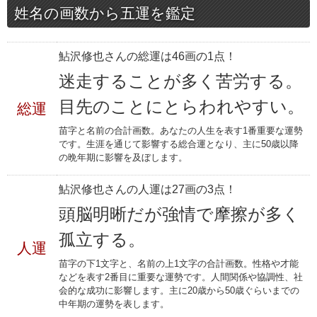
姓名の画数から五運を鑑定
鮎沢修也さんの総運は46画の1点！
迷走することが多く苦労する。
目先のことにとらわれやすい。
総運
苗字と名前の合計画数。あなたの人生を表す1番重要な運勢
です。生涯を通じて影響する総合運となり、主に50歳以降
の晩年期に影響を及ぼします。
鮎沢修也さんの人運は27画の3点！
頭脳明晰だが強情で摩擦が多く
孤立する。
人運
苗字の下1文字と、名前の上1文字の合計画数。性格や才能
などを表す2番目に重要な運勢です。人間関係や協調性、社
会的な成功に影響します。主に20歳から50歳ぐらいまでの
中年期の運勢を表します。