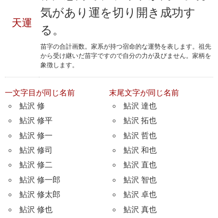
気があり運を切り開き成功す
天運
る。
苗字の合計画数。家系が持つ宿命的な運勢を表します。祖先
から受け継いだ苗字ですので自分の力が及びません。家柄を
象徴します。
一文字目が同じ名前
末尾文字が同じ名前
鮎沢 修
鮎沢 達也
鮎沢 修平
鮎沢 拓也
鮎沢 修一
鮎沢 哲也
鮎沢 修司
鮎沢 和也
鮎沢 修二
鮎沢 直也
鮎沢 修一郎
鮎沢 智也
鮎沢 修太郎
鮎沢 卓也
鮎沢 修也
鮎沢 真也