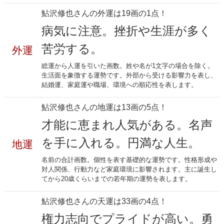
鮎沢修也さんの外運は19画の1点！
病気に注意。挫折や生涯が多く
苦労する。
外運
総運から人運を引いた画数。姓や名が1文字の場合を除く。
生活面を象徴する運勢です。外部から受ける影響力を表し、
結婚運、家庭運や職場、環境への順応性を表します。
鮎沢修也さんの地運は13画の5点！
才能に恵まれ人気がある。名声
を手に入れる。円満な人生。
地運
名前の合計画数。個性を表す基礎的な運勢です。性格形成や
対人関係、行動力など家庭環境に影響されます。主に誕生し
てから20歳くらいまでの若年期の運勢を表します。
鮎沢修也さんの天運は33画の4点！
権力志向でプライドが高い。勇