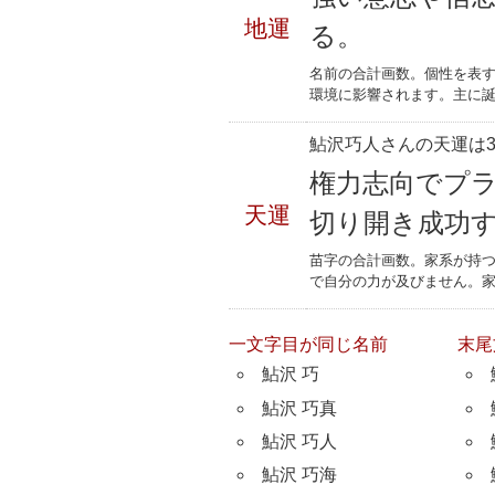
地運
る。
名前の合計画数。個性を表
環境に影響されます。主に誕
鮎沢巧人さんの天運は3
権力志向でプ
天運
切り開き成功
苗字の合計画数。家系が持
で自分の力が及びません。
一文字目が同じ名前
末尾
鮎沢 巧
鮎沢 巧真
鮎沢 巧人
鮎沢 巧海