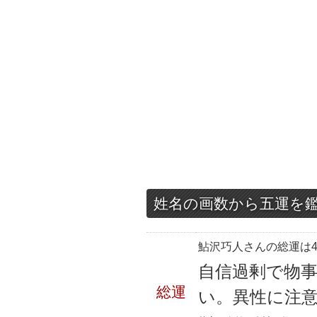
姓名の画数から五運を
鮎沢巧人さんの総運は4
自信過剰で物
総運
い。異性に注