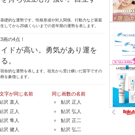
す基礎的な運勢です。性格形成や対人関係、行動力など家庭
生してから20歳くらいまでの若年期の運勢を表します。
3画の4点！
ライドが高い。勇気があり運を
する。
つ宿命的な運勢を表します。祖先から受け継いだ苗字ですの
家柄を象徴します。
文字が同じ名前
同じ画数の名前
鮎沢 直人
鮎沢 正人
鮎沢 正人
鮎沢 弘人
鮎沢 隼人
鮎沢 正二
鮎沢 健人
鮎沢 弘二