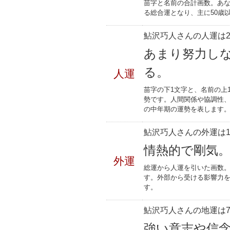
苗字と名前の合計画数。あな
る総合運となり、主に50歳
鮎沢巧人さんの人運は2
あまり努力し
る。
人運
苗字の下1文字と、名前の上
勢です。人間関係や協調性、
の中年期の運勢を表します
鮎沢巧人さんの外運は1
情熱的で剛気
外運
総運から人運を引いた画数。
す。外部から受ける影響力
す。
鮎沢巧人さんの地運は7
強い意志や信