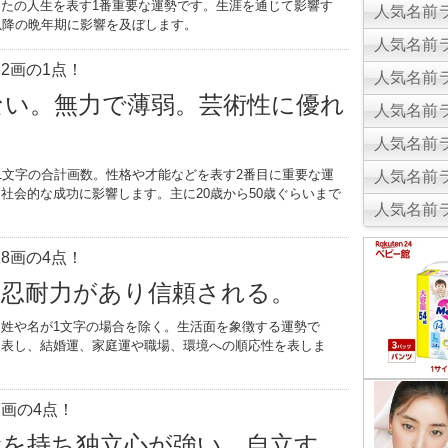
たの人生を表す1番重要な運勢です。生涯を通じて影響す
人気名前ラ
以降の晩年期に影響を及ぼします。
人気名前ラ
2画の1点！
人気名前ラ
ない。無力で薄弱。芸術性に優れ
人気名前ラ
人気名前ラ
1文字の合計画数。性格や才能などを表す2番目に重要な運
人気名前ラ
社会的な成功に影響します。主に20歳から50歳ぐらいまで
人気名前ラ
。
8画の4点！
。忍耐力があり信頼される。
姓や名が1文字の場合を除く。生活面を象徴する運勢で
を表し、結婚運、家庭運や職場、環境への順応性を表しま
画の4点！
念を持ち独立心が強い。自立す