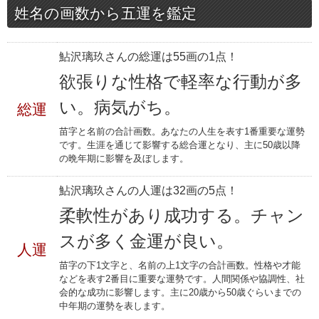
姓名の画数から五運を鑑定
鮎沢璃玖さんの総運は55画の1点！
欲張りな性格で軽率な行動が多
い。病気がち。
総運
苗字と名前の合計画数。あなたの人生を表す1番重要な運勢
です。生涯を通じて影響する総合運となり、主に50歳以降
の晩年期に影響を及ぼします。
鮎沢璃玖さんの人運は32画の5点！
柔軟性があり成功する。チャン
スが多く金運が良い。
人運
苗字の下1文字と、名前の上1文字の合計画数。性格や才能
などを表す2番目に重要な運勢です。人間関係や協調性、社
会的な成功に影響します。主に20歳から50歳ぐらいまでの
中年期の運勢を表します。