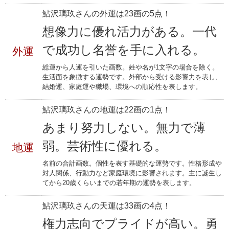
鮎沢璃玖さんの外運は23画の5点！
想像力に優れ活力がある。一代
で成功し名誉を手に入れる。
外運
総運から人運を引いた画数。姓や名が1文字の場合を除く。
生活面を象徴する運勢です。外部から受ける影響力を表し、
結婚運、家庭運や職場、環境への順応性を表します。
鮎沢璃玖さんの地運は22画の1点！
あまり努力しない。無力で薄
弱。芸術性に優れる。
地運
名前の合計画数。個性を表す基礎的な運勢です。性格形成や
対人関係、行動力など家庭環境に影響されます。主に誕生し
てから20歳くらいまでの若年期の運勢を表します。
鮎沢璃玖さんの天運は33画の4点！
権力志向でプライドが高い。勇