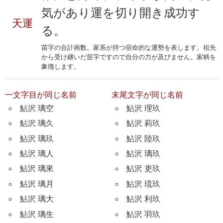
気があり運を切り開き成功す
天運
る。
苗字の合計画数。家系が持つ宿命的な運勢を表します。祖先
から受け継いだ苗字ですので自分の力が及びません。家柄を
象徴します。
一文字目が同じ名前
末尾文字が同じ名前
鮎沢 璃空
鮎沢 理玖
鮎沢 璃久
鮎沢 莉玖
鮎沢 璃玖
鮎沢 陸玖
鮎沢 璃人
鮎沢 璃玖
鮎沢 璃來
鮎沢 吏玖
鮎沢 璃月
鮎沢 琉玖
鮎沢 璃大
鮎沢 利玖
鮎沢 璃生
鮎沢 羽玖