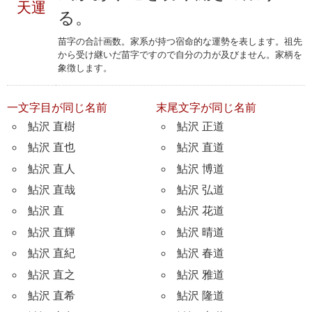
天運
る。
苗字の合計画数。家系が持つ宿命的な運勢を表します。祖先
から受け継いだ苗字ですので自分の力が及びません。家柄を
象徴します。
一文字目が同じ名前
末尾文字が同じ名前
鮎沢 直樹
鮎沢 正道
鮎沢 直也
鮎沢 直道
鮎沢 直人
鮎沢 博道
鮎沢 直哉
鮎沢 弘道
鮎沢 直
鮎沢 花道
鮎沢 直輝
鮎沢 晴道
鮎沢 直紀
鮎沢 春道
鮎沢 直之
鮎沢 雅道
鮎沢 直希
鮎沢 隆道