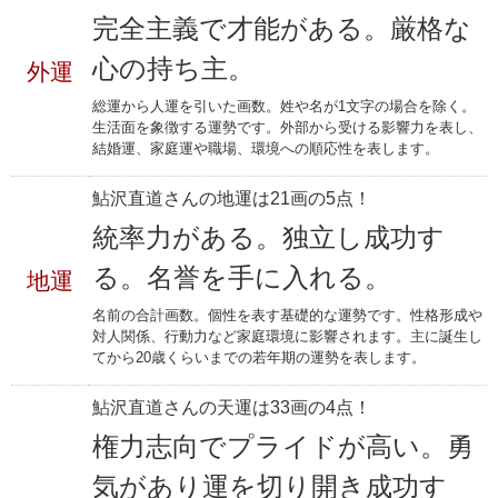
完全主義で才能がある。厳格な
心の持ち主。
外運
総運から人運を引いた画数。姓や名が1文字の場合を除く。
生活面を象徴する運勢です。外部から受ける影響力を表し、
結婚運、家庭運や職場、環境への順応性を表します。
鮎沢直道さんの地運は21画の5点！
統率力がある。独立し成功す
る。名誉を手に入れる。
地運
名前の合計画数。個性を表す基礎的な運勢です。性格形成や
対人関係、行動力など家庭環境に影響されます。主に誕生し
てから20歳くらいまでの若年期の運勢を表します。
鮎沢直道さんの天運は33画の4点！
権力志向でプライドが高い。勇
気があり運を切り開き成功す