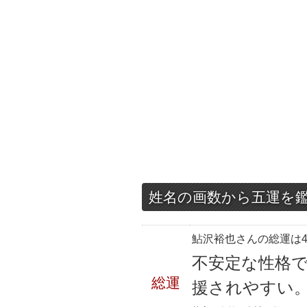
姓名の画数から五運を
鮎沢裕也さんの総運は4
不安定な性格
総運
援されやすい