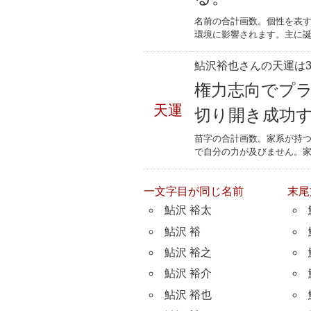
名前の合計画数。個性を表
環境に影響されます。主に誕
鮎沢裕也さんの天運は3
権力志向でプ
天運
切り開き成功
苗字の合計画数。家系が持
で自分の力が及びません。
一文字目が同じ名前
末尾
鮎沢 裕太
鮎沢 裕
鮎沢 裕之
鮎沢 裕介
鮎沢 裕也