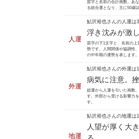
苗字と名前の合計画数。あな
る総合運となり、主に50歳
鮎沢裕也さんの人運は3
浮き沈みが激
人運
苗字の下1文字と、名前の上
勢です。人間関係や協調性、
の中年期の運勢を表します
鮎沢裕也さんの外運は1
病気に注意。
外運
総運から人運を引いた画数。
す。外部から受ける影響力
す。
鮎沢裕也さんの地運は1
人望が厚く大
地運
る。