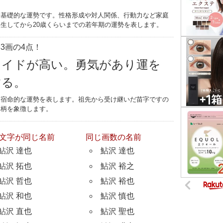
す基礎的な運勢です。性格形成や対人関係、行動力など家庭
生してから20歳くらいまでの若年期の運勢を表します。
3画の4点！
ライドが高い。勇気があり運を
する。
つ宿命的な運勢を表します。祖先から受け継いだ苗字ですの
家柄を象徴します。
文字が同じ名前
同じ画数の名前
鮎沢 達也
鮎沢 達也
鮎沢 拓也
鮎沢 裕之
鮎沢 哲也
鮎沢 裕也
鮎沢 和也
鮎沢 慎也
鮎沢 直也
鮎沢 聖也