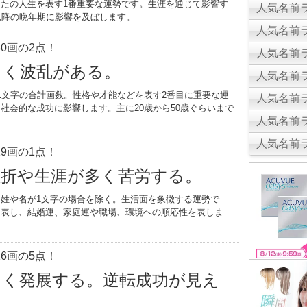
たの人生を表す1番重要な運勢です。生涯を通じて影響す
人気名前ラ
以降の晩年期に影響を及ぼします。
人気名前ラ
0画の2点！
人気名前ラ
しく波乱がある。
人気名前ラ
1文字の合計画数。性格や才能などを表す2番目に重要な運
人気名前ラ
社会的な成功に影響します。主に20歳から50歳ぐらいまで
人気名前ラ
。
人気名前ラ
9画の1点！
挫折や生涯が多く苦労する。
姓や名が1文字の場合を除く。生活面を象徴する運勢で
を表し、結婚運、家庭運や職場、環境への順応性を表しま
6画の5点！
きく発展する。逆転成功が見え