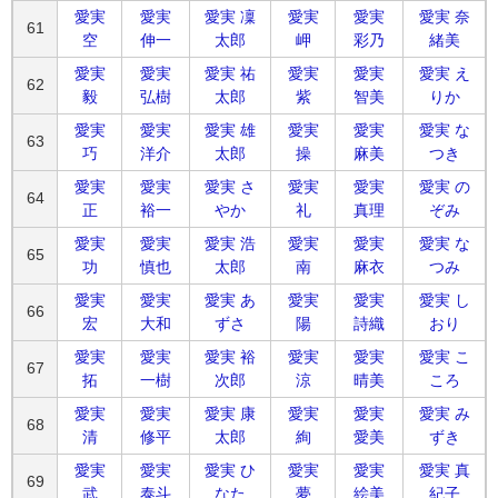
愛実
愛実
愛実 凜
愛実
愛実
愛実 奈
61
空
伸一
太郎
岬
彩乃
緒美
愛実
愛実
愛実 祐
愛実
愛実
愛実 え
62
毅
弘樹
太郎
紫
智美
りか
愛実
愛実
愛実 雄
愛実
愛実
愛実 な
63
巧
洋介
太郎
操
麻美
つき
愛実
愛実
愛実 さ
愛実
愛実
愛実 の
64
正
裕一
やか
礼
真理
ぞみ
愛実
愛実
愛実 浩
愛実
愛実
愛実 な
65
功
慎也
太郎
南
麻衣
つみ
愛実
愛実
愛実 あ
愛実
愛実
愛実 し
66
宏
大和
ずさ
陽
詩織
おり
愛実
愛実
愛実 裕
愛実
愛実
愛実 こ
67
拓
一樹
次郎
涼
晴美
ころ
愛実
愛実
愛実 康
愛実
愛実
愛実 み
68
清
修平
太郎
絢
愛美
ずき
愛実
愛実
愛実 ひ
愛実
愛実
愛実 真
69
武
泰斗
なた
夢
絵美
紀子