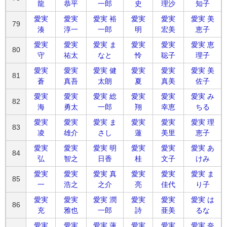
龍
恭平
一郎
史
理沙
知子
愛実
愛実
愛実 裕
愛実
愛実
愛実 美
79
湊
淳一
一郎
明
宏美
恵子
愛実
愛実
愛実 ま
愛実
愛実
愛実 恵
80
守
祐太
なと
怜
聡子
理子
愛実
愛実
愛実 健
愛実
愛実
愛実 美
81
蒼
真吾
太朗
夏
真美
佐子
愛実
愛実
愛実 総
愛実
愛実
愛実 み
82
海
勇太
一郎
翔
幸恵
ちる
愛実
愛実
愛実 ま
愛実
愛実
愛実 理
83
凌
雄介
さし
蓮
美里
恵子
愛実
愛実
愛実 明
愛実
愛実
愛実 あ
84
弘
智之
日香
桂
文子
けみ
愛実
愛実
愛実 真
愛実
愛実
愛実 ま
85
一
浩之
之介
亮
佳代
り子
愛実
愛実
愛実 潤
愛実
愛実
愛実 は
86
充
雅也
一郎
詩
亜美
るな
愛実
愛実
愛実 蓮
愛実
愛実
愛実 奈