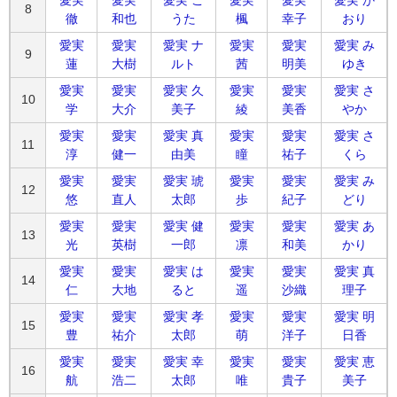
8
徹
和也
うた
楓
幸子
おり
愛実
愛実
愛実 ナ
愛実
愛実
愛実 み
9
蓮
大樹
ルト
茜
明美
ゆき
愛実
愛実
愛実 久
愛実
愛実
愛実 さ
10
学
大介
美子
綾
美香
やか
愛実
愛実
愛実 真
愛実
愛実
愛実 さ
11
淳
健一
由美
瞳
祐子
くら
愛実
愛実
愛実 琥
愛実
愛実
愛実 み
12
悠
直人
太郎
歩
紀子
どり
愛実
愛実
愛実 健
愛実
愛実
愛実 あ
13
光
英樹
一郎
凛
和美
かり
愛実
愛実
愛実 は
愛実
愛実
愛実 真
14
仁
大地
ると
遥
沙織
理子
愛実
愛実
愛実 孝
愛実
愛実
愛実 明
15
豊
祐介
太郎
萌
洋子
日香
愛実
愛実
愛実 幸
愛実
愛実
愛実 恵
16
航
浩二
太郎
唯
貴子
美子