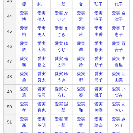
43
優
純一
一郎
文
弘子
代子
愛実
愛実
愛実 か
愛実
愛実
愛実 奈
44
博
健人
いと
雅
淳子
津子
愛実
愛実
愛実 ま
愛実
愛実
愛実 千
45
裕
勇人
さき
玲
由香
恵子
愛実
愛実
愛実 ゆ
愛実
愛実
愛実 百
46
敦
太郎
うじ
翠
裕美
合子
愛実
愛実
愛実 倫
愛実
愛実
愛実 由
47
颯
裕之
太郎
鈴
順子
香里
愛実
愛実
愛実 ゆ
愛実
愛実
愛実 亜
48
勇
良太
うき
都
尚子
由美
愛実
愛実
愛実 ひ
愛実
愛実
愛実 い
49
篤
浩司
ろし
奏
桃子
づみ
愛実
愛実
愛実 誠
愛実
愛実
愛実 あ
50
孝
直也
一郎
和
美咲
おい
愛実
愛実
愛実 晋
愛実
愛実
愛実 み
51
新
英明
一郎
菫
玲奈
のり