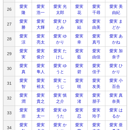
愛実
愛実
愛実 光
愛実
愛実
愛実 美
26
隆
浩一
太郎
花
千尋
由紀
愛実
愛実
愛実 ひ
愛実
愛実
愛実 ま
27
勝
大輝
とみ
結
由美
どか
愛実
愛実
愛実 ゆ
愛実
愛実
愛実 あ
28
涼
亮太
かり
幸
真弓
かね
愛実
愛実
愛実 た
愛実
愛実
愛実 加
29
実
俊介
けし
藍
由佳
奈子
愛実
愛実
愛実 ゆ
愛実
愛実
愛実 ひ
30
真
隼人
うと
碧
佳子
かり
愛実
愛実
愛実 こ
愛実
愛実
愛実 小
31
智
裕太
うじ
咲
友美
百合
愛実
愛実
愛実 慎
愛実
愛実
愛実 真
32
潤
貴之
之介
渚
朋子
奈美
愛実
愛実
愛実 ゆ
愛実
愛実
愛実 は
33
崇
太一
うた
忍
玲子
るか
愛実
愛実
愛実 か
愛実
愛実
愛実 亜
34