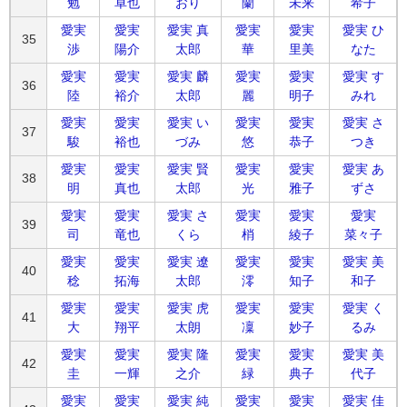
勉
卓也
おり
蘭
未来
希子
愛実
愛実
愛実 真
愛実
愛実
愛実 ひ
35
渉
陽介
太郎
華
里美
なた
愛実
愛実
愛実 麟
愛実
愛実
愛実 す
36
陸
裕介
太郎
麗
明子
みれ
愛実
愛実
愛実 い
愛実
愛実
愛実 さ
37
駿
裕也
づみ
悠
恭子
つき
愛実
愛実
愛実 賢
愛実
愛実
愛実 あ
38
明
真也
太郎
光
雅子
ずさ
愛実
愛実
愛実 さ
愛実
愛実
愛実
39
司
竜也
くら
梢
綾子
菜々子
愛実
愛実
愛実 遼
愛実
愛実
愛実 美
40
稔
拓海
太郎
澪
知子
和子
愛実
愛実
愛実 虎
愛実
愛実
愛実 く
41
大
翔平
太朗
凜
妙子
るみ
愛実
愛実
愛実 隆
愛実
愛実
愛実 美
42
圭
一輝
之介
緑
典子
代子
愛実
愛実
愛実 純
愛実
愛実
愛実 佳