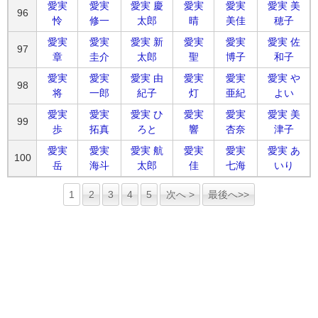
愛実
愛実
愛実 慶
愛実
愛実
愛実 美
96
怜
修一
太郎
晴
美佳
穂子
愛実
愛実
愛実 新
愛実
愛実
愛実 佐
97
章
圭介
太郎
聖
博子
和子
愛実
愛実
愛実 由
愛実
愛実
愛実 や
98
将
一郎
紀子
灯
亜紀
よい
愛実
愛実
愛実 ひ
愛実
愛実
愛実 美
99
歩
拓真
ろと
響
杏奈
津子
愛実
愛実
愛実 航
愛実
愛実
愛実 あ
100
岳
海斗
太郎
佳
七海
いり
1
2
3
4
5
次へ >
最後へ>>