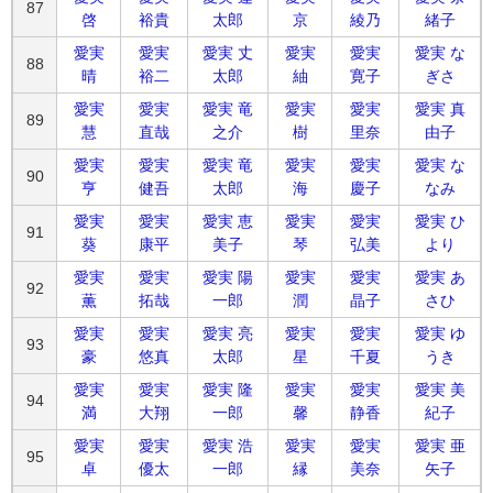
87
啓
裕貴
太郎
京
綾乃
緒子
愛実
愛実
愛実 丈
愛実
愛実
愛実 な
88
晴
裕二
太郎
紬
寛子
ぎさ
愛実
愛実
愛実 竜
愛実
愛実
愛実 真
89
慧
直哉
之介
樹
里奈
由子
愛実
愛実
愛実 竜
愛実
愛実
愛実 な
90
亨
健吾
太郎
海
慶子
なみ
愛実
愛実
愛実 恵
愛実
愛実
愛実 ひ
91
葵
康平
美子
琴
弘美
より
愛実
愛実
愛実 陽
愛実
愛実
愛実 あ
92
薫
拓哉
一郎
潤
晶子
さひ
愛実
愛実
愛実 亮
愛実
愛実
愛実 ゆ
93
豪
悠真
太郎
星
千夏
うき
愛実
愛実
愛実 隆
愛実
愛実
愛実 美
94
満
大翔
一郎
馨
静香
紀子
愛実
愛実
愛実 浩
愛実
愛実
愛実 亜
95
卓
優太
一郎
縁
美奈
矢子