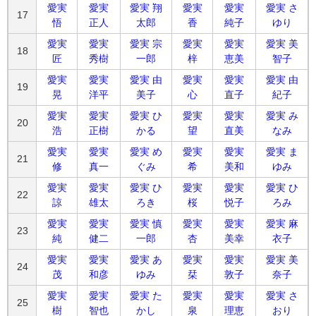
愛実
愛実
愛実 翔
愛実
愛実
愛実 さ
17
悟
正人
太郎
香
純子
ゆり
愛実
愛実
愛実 宗
愛実
愛実
愛実 美
18
匠
秀樹
一郎
梓
恵美
智子
愛実
愛実
愛実 由
愛実
愛実
愛実 由
19
晃
洋平
美子
心
直子
紀子
愛実
愛実
愛実 ひ
愛実
愛実
愛実 み
20
浩
正樹
かる
望
直美
なみ
愛実
愛実
愛実 め
愛実
愛実
愛実 ま
21
修
真一
ぐみ
希
美和
ゆみ
愛実
愛実
愛実 ひ
愛実
愛実
愛実 ひ
22
諒
雄太
ろき
桜
悦子
ろみ
愛実
愛実
愛実 慎
愛実
愛実
愛実 麻
23
純
健二
一郎
杏
美幸
衣子
愛実
愛実
愛実 あ
愛実
愛実
愛実 美
24
茂
和彦
ゆみ
栞
敦子
奈子
愛実
愛実
愛実 た
愛実
愛実
愛実 さ
25
樹
智也
かし
泉
理恵
おり