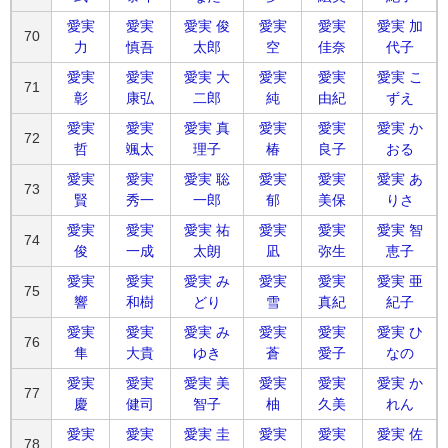
愛実
愛実
愛実 俊
愛実
愛実
愛実 加
70
力
慎吾
太郎
空
佳奈
代子
愛実
愛実
愛実 大
愛実
愛実
愛実 こ
71
彰
康弘
二郎
純
由紀
ずえ
愛実
愛実
愛実 真
愛実
愛実
愛実 か
72
哲
颯太
理子
椿
良子
おる
愛実
愛実
愛実 聡
愛実
愛実
愛実 あ
73
賢
秀一
一郎
郁
美保
りさ
愛実
愛実
愛実 祐
愛実
愛実
愛実 智
74
俊
一成
太朗
凪
弥生
恵子
愛実
愛実
愛実 み
愛実
愛実
愛実 亜
75
響
和樹
どり
雪
真紀
紀子
愛実
愛実
愛実 み
愛実
愛実
愛実 ひ
76
隼
大貴
ゆき
蒼
愛子
なの
愛実
愛実
愛実 美
愛実
愛実
愛実 か
77
慶
健司
智子
柚
久美
れん
愛実
愛実
愛実 圭
愛実
愛実
愛実 佐
78