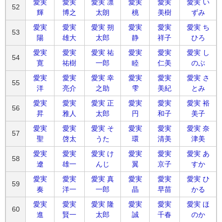
愛実
愛実
愛実 凛
愛実
愛実
愛実 い
52
輝
博之
太朗
桃
美樹
ずみ
愛実
愛実
愛実 朔
愛実
愛実
愛実 ち
53
陽
雄大
太郎
静
祥子
ひろ
愛実
愛実
愛実 祐
愛実
愛実
愛実 し
54
寛
祐樹
一郎
睦
仁美
のぶ
愛実
愛実
愛実 幸
愛実
愛実
愛実 さ
55
洋
亮介
之助
雫
美紀
とみ
愛実
愛実
愛実 正
愛実
愛実
愛実 裕
56
昇
雅人
太郎
円
和子
美子
愛実
愛実
愛実 そ
愛実
愛実
愛実 奈
57
聖
啓太
うた
環
清美
津美
愛実
愛実
愛実 け
愛実
愛実
愛実 あ
58
遼
雄一
んじ
翼
京子
すか
愛実
愛実
愛実 真
愛実
愛実
愛実 ひ
59
奏
洋一
一郎
晶
早苗
かる
愛実
愛実
愛実 隆
愛実
愛実
愛実 ほ
60
進
賢一
太郎
誠
千春
のか