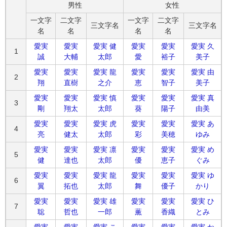
男性
女性
一文字
二文字
一文字
二文字
三文字名
三文字名
名
名
名
名
愛実
愛実
愛実 健
愛実
愛実
愛実 久
1
誠
大輔
太郎
愛
裕子
美子
愛実
愛実
愛実 龍
愛実
愛実
愛実 由
2
翔
直樹
之介
恵
智子
美子
愛実
愛実
愛実 慎
愛実
愛実
愛実 真
3
剛
翔太
太郎
葵
陽子
由美
愛実
愛実
愛実 虎
愛実
愛実
愛実 あ
4
亮
健太
太郎
彩
美穂
ゆみ
愛実
愛実
愛実 凛
愛実
愛実
愛実 め
5
健
達也
太郎
優
恵子
ぐみ
愛実
愛実
愛実 龍
愛実
愛実
愛実 ゆ
6
翼
拓也
太郎
舞
優子
かり
愛実
愛実
愛実 雄
愛実
愛実
愛実 ひ
7
聡
哲也
一郎
薫
香織
とみ
愛実
愛実
愛実 こ
愛実
愛実
愛実 か