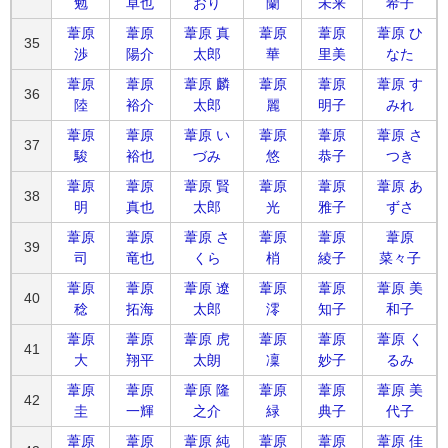
勉
卓也
おり
蘭
未来
希子
葦原
葦原
葦原 真
葦原
葦原
葦原 ひ
35
渉
陽介
太郎
華
里美
なた
葦原
葦原
葦原 麟
葦原
葦原
葦原 す
36
陸
裕介
太郎
麗
明子
みれ
葦原
葦原
葦原 い
葦原
葦原
葦原 さ
37
駿
裕也
づみ
悠
恭子
つき
葦原
葦原
葦原 賢
葦原
葦原
葦原 あ
38
明
真也
太郎
光
雅子
ずさ
葦原
葦原
葦原 さ
葦原
葦原
葦原
39
司
竜也
くら
梢
綾子
菜々子
葦原
葦原
葦原 遼
葦原
葦原
葦原 美
40
稔
拓海
太郎
澪
知子
和子
葦原
葦原
葦原 虎
葦原
葦原
葦原 く
41
大
翔平
太朗
凜
妙子
るみ
葦原
葦原
葦原 隆
葦原
葦原
葦原 美
42
圭
一輝
之介
緑
典子
代子
葦原
葦原
葦原 純
葦原
葦原
葦原 佳