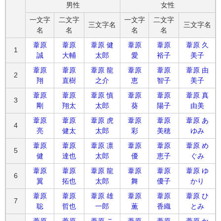
男性
女性
一文字
二文字
一文字
二文字
三文字名
三文字名
名
名
名
名
葦原
葦原
葦原 健
葦原
葦原
葦原 久
1
誠
大輔
太郎
愛
裕子
美子
葦原
葦原
葦原 龍
葦原
葦原
葦原 由
2
翔
直樹
之介
恵
智子
美子
葦原
葦原
葦原 慎
葦原
葦原
葦原 真
3
剛
翔太
太郎
葵
陽子
由美
葦原
葦原
葦原 虎
葦原
葦原
葦原 あ
4
亮
健太
太郎
彩
美穂
ゆみ
葦原
葦原
葦原 凛
葦原
葦原
葦原 め
5
健
達也
太郎
優
恵子
ぐみ
葦原
葦原
葦原 龍
葦原
葦原
葦原 ゆ
6
翼
拓也
太郎
舞
優子
かり
葦原
葦原
葦原 雄
葦原
葦原
葦原 ひ
7
聡
哲也
一郎
薫
香織
とみ
葦原
葦原
葦原 こ
葦原
葦原
葦原 か