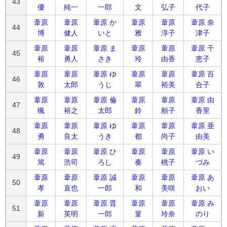
43
優
純一
一郎
文
弘子
代子
葦原
葦原
葦原 か
葦原
葦原
葦原 奈
44
博
健人
いと
雅
淳子
津子
葦原
葦原
葦原 ま
葦原
葦原
葦原 千
45
裕
勇人
さき
玲
由香
恵子
葦原
葦原
葦原 ゆ
葦原
葦原
葦原 百
46
敦
太郎
うじ
翠
裕美
合子
葦原
葦原
葦原 倫
葦原
葦原
葦原 由
47
颯
裕之
太郎
鈴
順子
香里
葦原
葦原
葦原 ゆ
葦原
葦原
葦原 亜
48
勇
良太
うき
都
尚子
由美
葦原
葦原
葦原 ひ
葦原
葦原
葦原 い
49
篤
浩司
ろし
奏
桃子
づみ
葦原
葦原
葦原 誠
葦原
葦原
葦原 あ
50
孝
直也
一郎
和
美咲
おい
葦原
葦原
葦原 晋
葦原
葦原
葦原 み
51
新
英明
一郎
菫
玲奈
のり