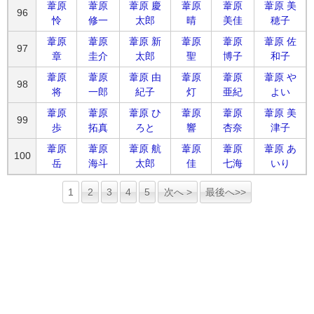
葦原
葦原
葦原 慶
葦原
葦原
葦原 美
96
怜
修一
太郎
晴
美佳
穂子
葦原
葦原
葦原 新
葦原
葦原
葦原 佐
97
章
圭介
太郎
聖
博子
和子
葦原
葦原
葦原 由
葦原
葦原
葦原 や
98
将
一郎
紀子
灯
亜紀
よい
葦原
葦原
葦原 ひ
葦原
葦原
葦原 美
99
歩
拓真
ろと
響
杏奈
津子
葦原
葦原
葦原 航
葦原
葦原
葦原 あ
100
岳
海斗
太郎
佳
七海
いり
1
2
3
4
5
次へ >
最後へ>>