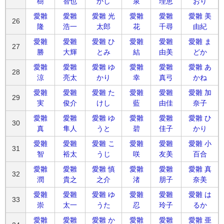
樹
智也
かし
泉
理恵
おり
愛雛
愛雛
愛雛 光
愛雛
愛雛
愛雛 美
26
隆
浩一
太郎
花
千尋
由紀
愛雛
愛雛
愛雛 ひ
愛雛
愛雛
愛雛 ま
27
勝
大輝
とみ
結
由美
どか
愛雛
愛雛
愛雛 ゆ
愛雛
愛雛
愛雛 あ
28
涼
亮太
かり
幸
真弓
かね
愛雛
愛雛
愛雛 た
愛雛
愛雛
愛雛 加
29
実
俊介
けし
藍
由佳
奈子
愛雛
愛雛
愛雛 ゆ
愛雛
愛雛
愛雛 ひ
30
真
隼人
うと
碧
佳子
かり
愛雛
愛雛
愛雛 こ
愛雛
愛雛
愛雛 小
31
智
裕太
うじ
咲
友美
百合
愛雛
愛雛
愛雛 慎
愛雛
愛雛
愛雛 真
32
潤
貴之
之介
渚
朋子
奈美
愛雛
愛雛
愛雛 ゆ
愛雛
愛雛
愛雛 は
33
崇
太一
うた
忍
玲子
るか
愛雛
愛雛
愛雛 か
愛雛
愛雛
愛雛 亜