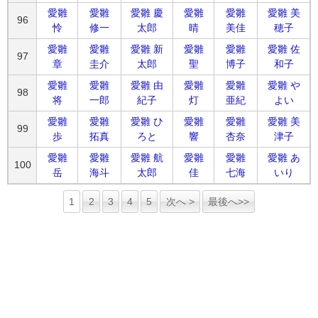
愛雛
愛雛
愛雛 慶
愛雛
愛雛
愛雛 美
96
怜
修一
太郎
晴
美佳
穂子
愛雛
愛雛
愛雛 新
愛雛
愛雛
愛雛 佐
97
章
圭介
太郎
聖
博子
和子
愛雛
愛雛
愛雛 由
愛雛
愛雛
愛雛 や
98
将
一郎
紀子
灯
亜紀
よい
愛雛
愛雛
愛雛 ひ
愛雛
愛雛
愛雛 美
99
歩
拓真
ろと
響
杏奈
津子
愛雛
愛雛
愛雛 航
愛雛
愛雛
愛雛 あ
100
岳
海斗
太郎
佳
七海
いり
1
2
3
4
5
次へ >
最後へ>>