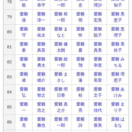
78
龍
恭平
一郎
史
理沙
知子
愛雛
愛雛
愛雛 裕
愛雛
愛雛
愛雛 美
79
湊
淳一
一郎
明
宏美
恵子
愛雛
愛雛
愛雛 ま
愛雛
愛雛
愛雛 恵
80
守
祐太
なと
怜
聡子
理子
愛雛
愛雛
愛雛 健
愛雛
愛雛
愛雛 美
81
蒼
真吾
太朗
夏
真美
佐子
愛雛
愛雛
愛雛 総
愛雛
愛雛
愛雛 み
82
海
勇太
一郎
翔
幸恵
ちる
愛雛
愛雛
愛雛 ま
愛雛
愛雛
愛雛 理
83
凌
雄介
さし
蓮
美里
恵子
愛雛
愛雛
愛雛 明
愛雛
愛雛
愛雛 あ
84
弘
智之
日香
桂
文子
けみ
愛雛
愛雛
愛雛 真
愛雛
愛雛
愛雛 ま
85
一
浩之
之介
亮
佳代
り子
愛雛
愛雛
愛雛 潤
愛雛
愛雛
愛雛 は
86
充
雅也
一郎
詩
亜美
るな