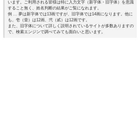
います。ご利用される皆様は特に入力文字（新字体・旧字体）を意識
すること無く、姓名判断の結果がご覧になれます。
例 … 夢は新字体では13画ですが、旧字体では14画になります。他に
も、壱（壹）は12画、弐（貳）は12画です。
また、旧字体について詳しく説明されているサイトが多数ありますの
で、検索エンジンで調べてみても面白いと思います。