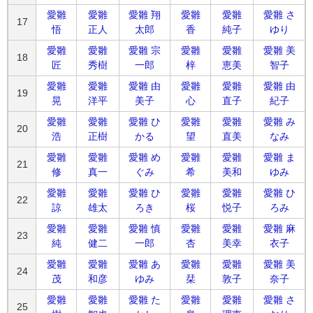
愛雛
愛雛
愛雛 翔
愛雛
愛雛
愛雛 さ
17
悟
正人
太郎
香
純子
ゆり
愛雛
愛雛
愛雛 宗
愛雛
愛雛
愛雛 美
18
匠
秀樹
一郎
梓
恵美
智子
愛雛
愛雛
愛雛 由
愛雛
愛雛
愛雛 由
19
晃
洋平
美子
心
直子
紀子
愛雛
愛雛
愛雛 ひ
愛雛
愛雛
愛雛 み
20
浩
正樹
かる
望
直美
なみ
愛雛
愛雛
愛雛 め
愛雛
愛雛
愛雛 ま
21
修
真一
ぐみ
希
美和
ゆみ
愛雛
愛雛
愛雛 ひ
愛雛
愛雛
愛雛 ひ
22
諒
雄太
ろき
桜
悦子
ろみ
愛雛
愛雛
愛雛 慎
愛雛
愛雛
愛雛 麻
23
純
健二
一郎
杏
美幸
衣子
愛雛
愛雛
愛雛 あ
愛雛
愛雛
愛雛 美
24
茂
和彦
ゆみ
栞
敦子
奈子
愛雛
愛雛
愛雛 た
愛雛
愛雛
愛雛 さ
25