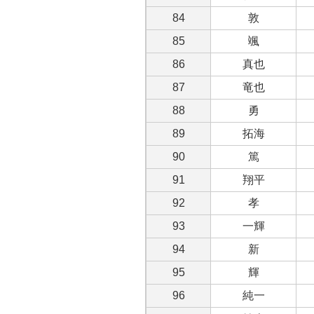
84
敦
85
颯
86
真也
87
竜也
88
勇
89
拓海
90
篤
91
翔平
92
孝
93
一輝
94
新
95
輝
96
純一