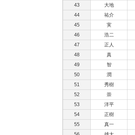
43
大地
44
祐介
45
実
46
浩二
47
正人
48
真
49
智
50
潤
51
秀樹
52
崇
53
洋平
54
正樹
55
真一
56
雄太