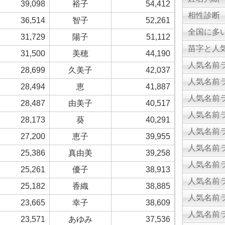
39,098
裕子
54,412
相性診断
36,514
智子
52,261
全国に多
31,729
陽子
51,112
苗字と人気
31,500
美穂
44,190
人気名前ラ
28,699
久美子
42,037
人気名前ラ
28,494
恵
41,887
人気名前ラ
28,487
由美子
40,517
人気名前ラ
28,173
葵
40,291
人気名前ラ
27,200
恵子
39,955
人気名前ラ
25,386
真由美
39,258
人気名前ラ
25,261
優子
38,913
人気名前ラ
25,182
香織
38,885
人気名前ラ
23,665
幸子
38,609
人気名前ラ
23,571
あゆみ
37,536