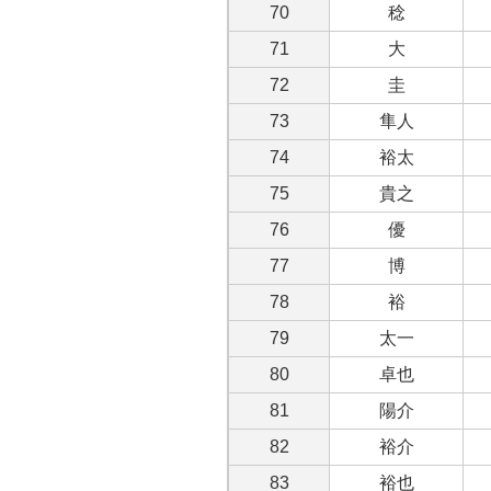
70
稔
71
大
72
圭
73
隼人
74
裕太
75
貴之
76
優
77
博
78
裕
79
太一
80
卓也
81
陽介
82
裕介
83
裕也