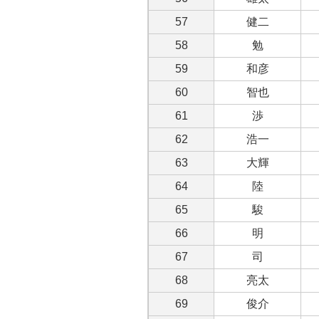
57
健二
58
勉
59
和彦
60
智也
61
渉
62
浩一
63
大輝
64
陸
65
駿
66
明
67
司
68
亮太
69
俊介