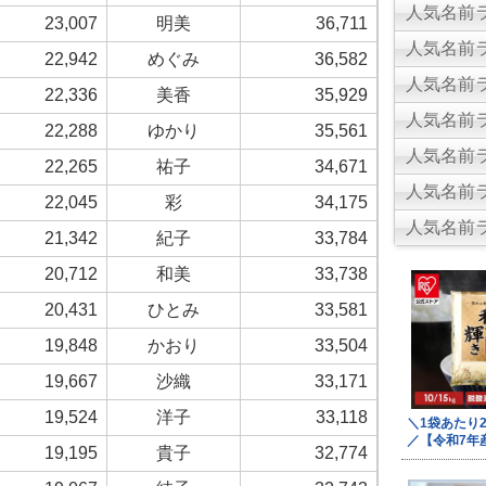
人気名前ラ
23,007
明美
36,711
人気名前ラ
22,942
めぐみ
36,582
人気名前ラ
22,336
美香
35,929
人気名前ラ
22,288
ゆかり
35,561
人気名前ラ
22,265
祐子
34,671
人気名前ラ
22,045
彩
34,175
人気名前ラ
21,342
紀子
33,784
20,712
和美
33,738
20,431
ひとみ
33,581
19,848
かおり
33,504
19,667
沙織
33,171
19,524
洋子
33,118
19,195
貴子
32,774