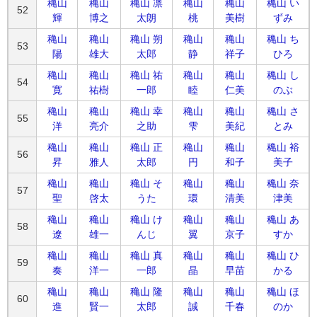
穐山
穐山
穐山 凛
穐山
穐山
穐山 い
52
輝
博之
太朗
桃
美樹
ずみ
穐山
穐山
穐山 朔
穐山
穐山
穐山 ち
53
陽
雄大
太郎
静
祥子
ひろ
穐山
穐山
穐山 祐
穐山
穐山
穐山 し
54
寛
祐樹
一郎
睦
仁美
のぶ
穐山
穐山
穐山 幸
穐山
穐山
穐山 さ
55
洋
亮介
之助
雫
美紀
とみ
穐山
穐山
穐山 正
穐山
穐山
穐山 裕
56
昇
雅人
太郎
円
和子
美子
穐山
穐山
穐山 そ
穐山
穐山
穐山 奈
57
聖
啓太
うた
環
清美
津美
穐山
穐山
穐山 け
穐山
穐山
穐山 あ
58
遼
雄一
んじ
翼
京子
すか
穐山
穐山
穐山 真
穐山
穐山
穐山 ひ
59
奏
洋一
一郎
晶
早苗
かる
穐山
穐山
穐山 隆
穐山
穐山
穐山 ほ
60
進
賢一
太郎
誠
千春
のか