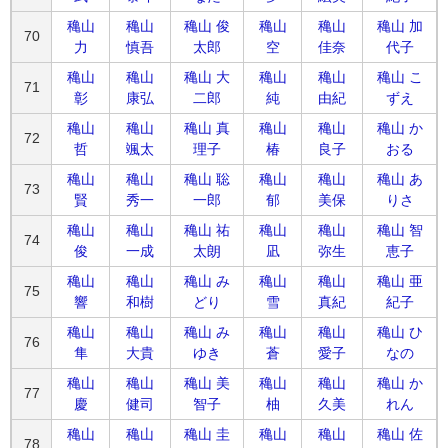
穐山
穐山
穐山 俊
穐山
穐山
穐山 加
70
力
慎吾
太郎
空
佳奈
代子
穐山
穐山
穐山 大
穐山
穐山
穐山 こ
71
彰
康弘
二郎
純
由紀
ずえ
穐山
穐山
穐山 真
穐山
穐山
穐山 か
72
哲
颯太
理子
椿
良子
おる
穐山
穐山
穐山 聡
穐山
穐山
穐山 あ
73
賢
秀一
一郎
郁
美保
りさ
穐山
穐山
穐山 祐
穐山
穐山
穐山 智
74
俊
一成
太朗
凪
弥生
恵子
穐山
穐山
穐山 み
穐山
穐山
穐山 亜
75
響
和樹
どり
雪
真紀
紀子
穐山
穐山
穐山 み
穐山
穐山
穐山 ひ
76
隼
大貴
ゆき
蒼
愛子
なの
穐山
穐山
穐山 美
穐山
穐山
穐山 か
77
慶
健司
智子
柚
久美
れん
穐山
穐山
穐山 圭
穐山
穐山
穐山 佐
78