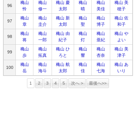
穐山
穐山
穐山 慶
穐山
穐山
穐山 美
96
怜
修一
太郎
晴
美佳
穂子
穐山
穐山
穐山 新
穐山
穐山
穐山 佐
97
章
圭介
太郎
聖
博子
和子
穐山
穐山
穐山 由
穐山
穐山
穐山 や
98
将
一郎
紀子
灯
亜紀
よい
穐山
穐山
穐山 ひ
穐山
穐山
穐山 美
99
歩
拓真
ろと
響
杏奈
津子
穐山
穐山
穐山 航
穐山
穐山
穐山 あ
100
岳
海斗
太郎
佳
七海
いり
1
2
3
4
5
次へ >
最後へ>>