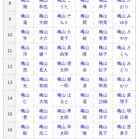
8
徹
和也
うた
楓
幸子
おり
穐山
穐山
穐山 ナ
穐山
穐山
穐山 み
9
蓮
大樹
ルト
茜
明美
ゆき
穐山
穐山
穐山 久
穐山
穐山
穐山 さ
10
学
大介
美子
綾
美香
やか
穐山
穐山
穐山 真
穐山
穐山
穐山 さ
11
淳
健一
由美
瞳
祐子
くら
穐山
穐山
穐山 琥
穐山
穐山
穐山 み
12
悠
直人
太郎
歩
紀子
どり
穐山
穐山
穐山 健
穐山
穐山
穐山 あ
13
光
英樹
一郎
凛
和美
かり
穐山
穐山
穐山 は
穐山
穐山
穐山 真
14
仁
大地
ると
遥
沙織
理子
穐山
穐山
穐山 孝
穐山
穐山
穐山 明
15
豊
祐介
太郎
萌
洋子
日香
穐山
穐山
穐山 幸
穐山
穐山
穐山 恵
16
航
浩二
太郎
唯
貴子
美子