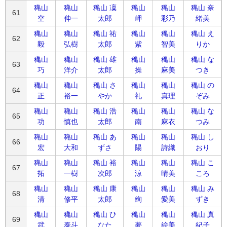
穐山
穐山
穐山 凜
穐山
穐山
穐山 奈
61
空
伸一
太郎
岬
彩乃
緒美
穐山
穐山
穐山 祐
穐山
穐山
穐山 え
62
毅
弘樹
太郎
紫
智美
りか
穐山
穐山
穐山 雄
穐山
穐山
穐山 な
63
巧
洋介
太郎
操
麻美
つき
穐山
穐山
穐山 さ
穐山
穐山
穐山 の
64
正
裕一
やか
礼
真理
ぞみ
穐山
穐山
穐山 浩
穐山
穐山
穐山 な
65
功
慎也
太郎
南
麻衣
つみ
穐山
穐山
穐山 あ
穐山
穐山
穐山 し
66
宏
大和
ずさ
陽
詩織
おり
穐山
穐山
穐山 裕
穐山
穐山
穐山 こ
67
拓
一樹
次郎
涼
晴美
ころ
穐山
穐山
穐山 康
穐山
穐山
穐山 み
68
清
修平
太郎
絢
愛美
ずき
穐山
穐山
穐山 ひ
穐山
穐山
穐山 真
69
武
泰斗
なた
夢
絵美
紀子