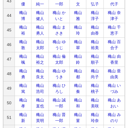
43
優
純一
一郎
文
弘子
代子
穐山
穐山
穐山 か
穐山
穐山
穐山 奈
44
博
健人
いと
雅
淳子
津子
穐山
穐山
穐山 ま
穐山
穐山
穐山 千
45
裕
勇人
さき
玲
由香
恵子
穐山
穐山
穐山 ゆ
穐山
穐山
穐山 百
46
敦
太郎
うじ
翠
裕美
合子
穐山
穐山
穐山 倫
穐山
穐山
穐山 由
47
颯
裕之
太郎
鈴
順子
香里
穐山
穐山
穐山 ゆ
穐山
穐山
穐山 亜
48
勇
良太
うき
都
尚子
由美
穐山
穐山
穐山 ひ
穐山
穐山
穐山 い
49
篤
浩司
ろし
奏
桃子
づみ
穐山
穐山
穐山 誠
穐山
穐山
穐山 あ
50
孝
直也
一郎
和
美咲
おい
穐山
穐山
穐山 晋
穐山
穐山
穐山 み
51
新
英明
一郎
菫
玲奈
のり