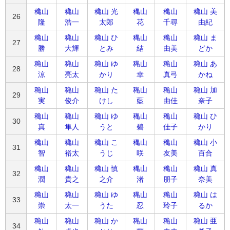
穐山
穐山
穐山 光
穐山
穐山
穐山 美
26
隆
浩一
太郎
花
千尋
由紀
穐山
穐山
穐山 ひ
穐山
穐山
穐山 ま
27
勝
大輝
とみ
結
由美
どか
穐山
穐山
穐山 ゆ
穐山
穐山
穐山 あ
28
涼
亮太
かり
幸
真弓
かね
穐山
穐山
穐山 た
穐山
穐山
穐山 加
29
実
俊介
けし
藍
由佳
奈子
穐山
穐山
穐山 ゆ
穐山
穐山
穐山 ひ
30
真
隼人
うと
碧
佳子
かり
穐山
穐山
穐山 こ
穐山
穐山
穐山 小
31
智
裕太
うじ
咲
友美
百合
穐山
穐山
穐山 慎
穐山
穐山
穐山 真
32
潤
貴之
之介
渚
朋子
奈美
穐山
穐山
穐山 ゆ
穐山
穐山
穐山 は
33
崇
太一
うた
忍
玲子
るか
穐山
穐山
穐山 か
穐山
穐山
穐山 亜
34