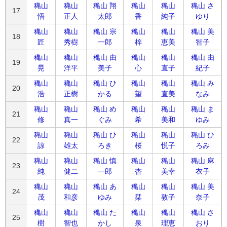
穐山
穐山
穐山 翔
穐山
穐山
穐山 さ
17
悟
正人
太郎
香
純子
ゆり
穐山
穐山
穐山 宗
穐山
穐山
穐山 美
18
匠
秀樹
一郎
梓
恵美
智子
穐山
穐山
穐山 由
穐山
穐山
穐山 由
19
晃
洋平
美子
心
直子
紀子
穐山
穐山
穐山 ひ
穐山
穐山
穐山 み
20
浩
正樹
かる
望
直美
なみ
穐山
穐山
穐山 め
穐山
穐山
穐山 ま
21
修
真一
ぐみ
希
美和
ゆみ
穐山
穐山
穐山 ひ
穐山
穐山
穐山 ひ
22
諒
雄太
ろき
桜
悦子
ろみ
穐山
穐山
穐山 慎
穐山
穐山
穐山 麻
23
純
健二
一郎
杏
美幸
衣子
穐山
穐山
穐山 あ
穐山
穐山
穐山 美
24
茂
和彦
ゆみ
栞
敦子
奈子
穐山
穐山
穐山 た
穐山
穐山
穐山 さ
25
樹
智也
かし
泉
理恵
おり