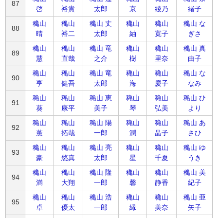
87
啓
裕貴
太郎
京
綾乃
緒子
穐山
穐山
穐山 丈
穐山
穐山
穐山 な
88
晴
裕二
太郎
紬
寛子
ぎさ
穐山
穐山
穐山 竜
穐山
穐山
穐山 真
89
慧
直哉
之介
樹
里奈
由子
穐山
穐山
穐山 竜
穐山
穐山
穐山 な
90
亨
健吾
太郎
海
慶子
なみ
穐山
穐山
穐山 恵
穐山
穐山
穐山 ひ
91
葵
康平
美子
琴
弘美
より
穐山
穐山
穐山 陽
穐山
穐山
穐山 あ
92
薫
拓哉
一郎
潤
晶子
さひ
穐山
穐山
穐山 亮
穐山
穐山
穐山 ゆ
93
豪
悠真
太郎
星
千夏
うき
穐山
穐山
穐山 隆
穐山
穐山
穐山 美
94
満
大翔
一郎
馨
静香
紀子
穐山
穐山
穐山 浩
穐山
穐山
穐山 亜
95
卓
優太
一郎
縁
美奈
矢子