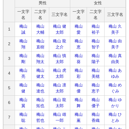
男性
女性
一文字
二文字
一文字
二文字
三文字名
三文字名
名
名
名
名
穐山
穐山
穐山 健
穐山
穐山
穐山 久
1
誠
大輔
太郎
愛
裕子
美子
穐山
穐山
穐山 龍
穐山
穐山
穐山 由
2
翔
直樹
之介
恵
智子
美子
穐山
穐山
穐山 慎
穐山
穐山
穐山 真
3
剛
翔太
太郎
葵
陽子
由美
穐山
穐山
穐山 虎
穐山
穐山
穐山 あ
4
亮
健太
太郎
彩
美穂
ゆみ
穐山
穐山
穐山 凛
穐山
穐山
穐山 め
5
健
達也
太郎
優
恵子
ぐみ
穐山
穐山
穐山 龍
穐山
穐山
穐山 ゆ
6
翼
拓也
太郎
舞
優子
かり
穐山
穐山
穐山 雄
穐山
穐山
穐山 ひ
7
聡
哲也
一郎
薫
香織
とみ
穐山
穐山
穐山 こ
穐山
穐山
穐山 か