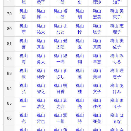
龍
恭平
一郎
史
理沙
知子
穐山
穐山
穐山 裕
穐山
穐山
穐山 美
79
湊
淳一
一郎
明
宏美
恵子
穐山
穐山
穐山 ま
穐山
穐山
穐山 恵
80
守
祐太
なと
怜
聡子
理子
穐山
穐山
穐山 健
穐山
穐山
穐山 美
81
蒼
真吾
太朗
夏
真美
佐子
穐山
穐山
穐山 総
穐山
穐山
穐山 み
82
海
勇太
一郎
翔
幸恵
ちる
穐山
穐山
穐山 ま
穐山
穐山
穐山 理
83
凌
雄介
さし
蓮
美里
恵子
穐山
穐山
穐山 明
穐山
穐山
穐山 あ
84
弘
智之
日香
桂
文子
けみ
穐山
穐山
穐山 真
穐山
穐山
穐山 ま
85
一
浩之
之介
亮
佳代
り子
穐山
穐山
穐山 潤
穐山
穐山
穐山 は
86
充
雅也
一郎
詩
亜美
るな
穐山
穐山
穐山 蓮
穐山
穐山
穐山 奈