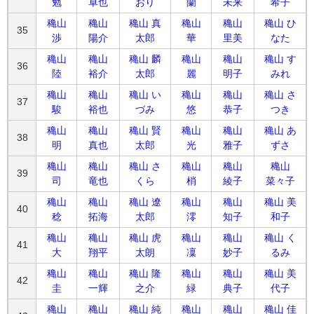
勉
卓也
おり
蘭
未来
希子
穐山
穐山
穐山 真
穐山
穐山
穐山 ひ
35
渉
陽介
太郎
華
里美
なた
穐山
穐山
穐山 麟
穐山
穐山
穐山 す
36
陸
裕介
太郎
麗
明子
みれ
穐山
穐山
穐山 い
穐山
穐山
穐山 さ
37
駿
裕也
づみ
悠
恭子
つき
穐山
穐山
穐山 賢
穐山
穐山
穐山 あ
38
明
真也
太郎
光
雅子
ずさ
穐山
穐山
穐山 さ
穐山
穐山
穐山
39
司
竜也
くら
梢
綾子
菜々子
穐山
穐山
穐山 遼
穐山
穐山
穐山 美
40
稔
拓海
太郎
澪
知子
和子
穐山
穐山
穐山 虎
穐山
穐山
穐山 く
41
大
翔平
太朗
凜
妙子
るみ
穐山
穐山
穐山 隆
穐山
穐山
穐山 美
42
圭
一輝
之介
緑
典子
代子
穐山
穐山
穐山 純
穐山
穐山
穐山 佳